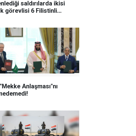
nlediği saldırılarda ikisi
k görevlisi 6 Filistinli
landı
 "Mekke Anlaşması"nı
medemedi!