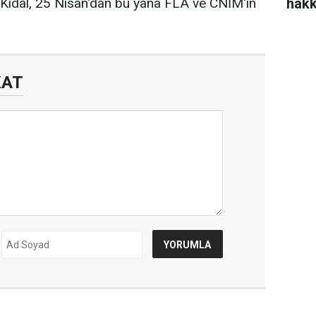
hakk
Kidal, 25 Nisan'dan bu yana FLA ve CNİM'in
KAT