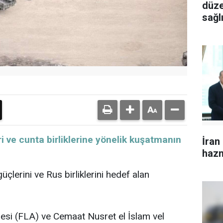
düze
sağlı
yara
i ve cunta birliklerine yönelik kuşatmanın
İran
haz
lerini ve Rus birliklerini hedef alan
hesi (FLA) ve Cemaat Nusret el İslam vel