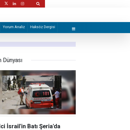
 karıştırma" soruşturmasında 12 şüpheli
'Gölgedeki direnişçi': Mühendis Hasan El-
Yorum Analiz
Haksöz Dergisi
m Dünyası
ci İsrail'in Batı Şeria'da