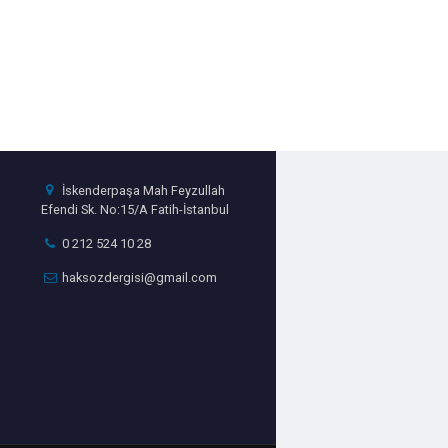
İskenderpaşa Mah Feyzullah
Efendi Sk. No:15/A Fatih-İstanbul
0 212 524 10 28
haksozdergisi@gmail.com