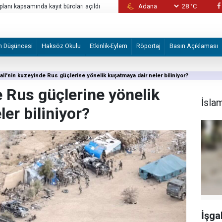
28 °C
planı kapsamında kayıt büroları açıldı
Avcılar Belediyesine yönelik "ihaleye fesat
tutuklandı
m Düşüncesi
Haksöz Okulu
Etkinlik-Eylem
Röportaj
Basın Açıklaması
ali'nin kuzeyinde Rus güçlerine yönelik kuşatmaya dair neler biliniyor?
e Rus güçlerine yönelik
İsla
er biliniyor?
İşgal