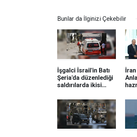
Bunlar da İlginizi Çekebilir
İşgalci İsrail'in Batı
İra
Şeria'da düzenlediği
Anl
saldırılarda ikisi
haz
sağlık görevlisi 6
Filistinli yaralandı