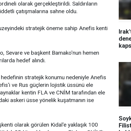
ineli olarak gerçekleştirildi. Saldırıların
iddetli çatışmalarına sahne oldu.
kuzeyindeki stratejik öneme sahip Anefis kenti
Irak'
dene
kaps
Gao, Sevare ve başkent Bamako'nun hemen
ılarda hedef alındı.
a hedefinin stratejik konumu nedeniyle Anefis
is'i ve Rus güçlerin lojistik üssünü ele
aynaklar kentin FLA ve CNİM tarafından ele
ndaki askeri üsse yönelik kuşatmanın ise
Soyk
kenti olarak görülen Kidal'e yaklaşık 100
Filis