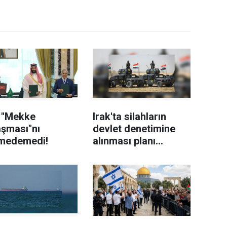
n "Mekke
Irak'ta silahların
aşması"nı
devlet denetimine
medemedi!
alınması planı
kapsamında kayıt
büroları açıldı