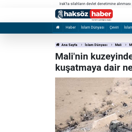
Irak'ta silahların devlet denetimine alınması 
Haber
İslam Dünyası
Çeviri
İsla
Ana Sayfa
İslam Dünyası
Mali
M
Mali'nin kuzeyind
kuşatmaya dair nel