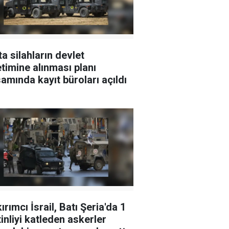
ta silahların devlet
timine alınması planı
amında kayıt büroları açıldı
ırımcı İsrail, Batı Şeria'da 1
tinliyi katleden askerler