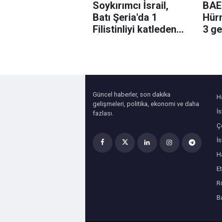
Soykırımcı İsrail,
BAE:
Batı Şeria'da 1
Hür
Filistinliyi katleden
3 ge
askerler hakkındaki
uğra
soruşturmayı kapattı
Güncel haberler, son dakika
H
gelişmeleri, politika, ekonomi ve daha
İ
fazlası.
Çe
İ
H
Et
R
B