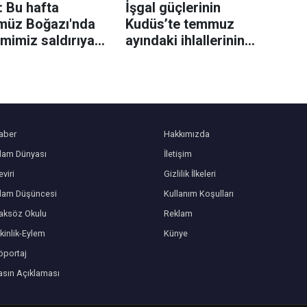
 Bu hafta
İşgal güçlerinin
müz Boğazı'nda
Kudüs’te temmuz
mimiz saldırıya
ayındaki ihlallerinin
dı
bilançosu açıklandı
aber
Hakkımızda
slam Dünyası
İletişim
viri
Gizlilik İlkeleri
slam Düşüncesi
Kullanım Koşulları
aksöz Okulu
Reklam
kinlik-Eylem
Künye
öportaj
asın Açıklaması