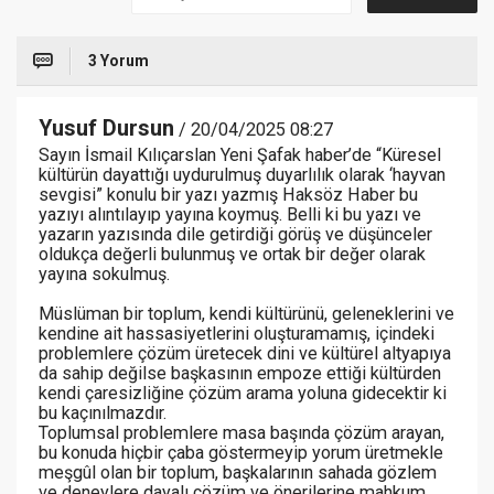
3 Yorum
Yusuf Dursun
/ 20/04/2025 08:27
Sayın İsmail Kılıçarslan Yeni Şafak haber’de “Küresel
kültürün dayattığı uydurulmuş duyarlılık olarak ‘hayvan
sevgisi” konulu bir yazı yazmış Haksöz Haber bu
yazıyı alıntılayıp yayına koymuş. Belli ki bu yazı ve
yazarın yazısında dile getirdiği görüş ve düşünceler
oldukça değerli bulunmuş ve ortak bir değer olarak
yayına sokulmuş.
Müslüman bir toplum, kendi kültürünü, geleneklerini ve
kendine ait hassasiyetlerini oluşturamamış, içindeki
problemlere çözüm üretecek dini ve kültürel altyapıya
da sahip değilse başkasının empoze ettiği kültürden
kendi çaresizliğine çözüm arama yoluna gidecektir ki
bu kaçınılmazdır.
Toplumsal problemlere masa başında çözüm arayan,
bu konuda hiçbir çaba göstermeyip yorum üretmekle
meşgûl olan bir toplum, başkalarının sahada gözlem
ve deneylere dayalı çözüm ve önerilerine mahkum