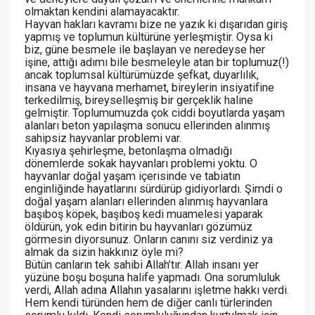
olmaktan kendini alamayacaktır.
Hayvan hakları kavramı bize ne yazık ki dışarıdan giriş
yapmış ve toplumun kültürüne yerleşmiştir. Oysa ki
biz, güne besmele ile başlayan ve neredeyse her
işine, attığı adımı bile besmeleyle atan bir toplumuz(!)
ancak toplumsal kültürümüzde şefkat, duyarlılık,
insana ve hayvana merhamet, bireylerin insiyatifine
terkedilmiş, bireyselleşmiş bir gerçeklik haline
gelmiştir. Toplumumuzda çok ciddi boyutlarda yaşam
alanları beton yapılaşma sonucu ellerinden alınmış
sahipsiz hayvanlar problemi var.
Kıyasıya şehirleşme, betonlaşma olmadığı
dönemlerde sokak hayvanları problemi yoktu. O
hayvanlar doğal yaşam içerisinde ve tabiatın
enginliğinde hayatlarını sürdürüp gidiyorlardı. Şimdi o
doğal yaşam alanları ellerinden alınmış hayvanlara
başıboş köpek, başıboş kedi muamelesi yaparak
öldürün, yok edin bitirin bu hayvanları gözümüz
görmesin diyorsunuz. Onların canını siz verdiniz ya
almak da sizin hakkınız öyle mi?
Bütün canların tek sahibi Allah’tır. Allah insanı yer
yüzüne boşu boşuna halife yapmadı. Ona sorumluluk
verdi, Allah adına Allahın yasalarını işletme hakkı verdi.
Hem kendi türünden hem de diğer canlı türlerinden