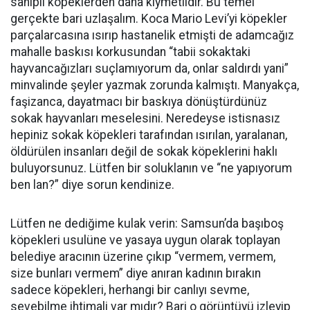
sahipli köpeklerden daha kıymetlidir. Bu temel
gerçekte bari uzlaşalım. Koca Mario Levi’yi köpekler
parçalarcasına ısırıp hastanelik etmişti de adamcağız
mahalle baskısı korkusundan “tabii sokaktaki
hayvancağızları suçlamıyorum da, onlar saldırdı yani”
minvalinde şeyler yazmak zorunda kalmıştı. Manyakça,
faşizanca, dayatmacı bir baskıya dönüştürdünüz
sokak hayvanları meselesini. Neredeyse istisnasız
hepiniz sokak köpekleri tarafından ısırılan, yaralanan,
öldürülen insanları değil de sokak köpeklerini haklı
buluyorsunuz. Lütfen bir soluklanın ve “ne yapıyorum
ben lan?” diye sorun kendinize.
Lütfen ne dediğime kulak verin: Samsun’da başıboş
köpekleri usulüne ve yasaya uygun olarak toplayan
belediye aracının üzerine çıkıp “vermem, vermem,
size bunları vermem” diye anıran kadının bırakın
sadece köpekleri, herhangi bir canlıyı sevme,
sevebilme ihtimali var mıdır? Bari o görüntüyü izleyip