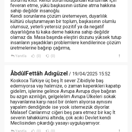
sorumlu kıldı. Kendi sorumluluğundan kurtulmak için
feveran etme, yükü başkasının üstüne atma hakkına
sahip değildir insanoğlu.
Kendi sorunlarına çözüm üretemeyen, duyarlılık
kültürü oluşturamayan bir toplum, başkasının olumlu
olumsuz, yeterli yetersiz pozitif ya da negatif
duyarlılığına tü kaka deme hakkına sahip değildir
olamaz da. Masa başında eleştiri dozunu yüksek tutup
insanların yaşadıkları problemlere kendilerince çözüm
üretmelerine bağırıp çağırma,
Yanıtla
(0)
(0)
ÂbdûlFettâh Adıgüzel
/ 19/04/2025 15:52
Koskoca Türkiye üç beş İt sever Zibidiyle baş
edemiyorsa vay halimize, o zaman kepenkleri kapatıp
gidelim, işlerine gelince Avrupa Avrupa diye bağıran
bu azgın azınlığın, gelgelelim Avrupa Ülkeleri sokak
hayvanlarına karşı nasıl bir önlem alıyorsa aynısını
yapalım dendiğinde ise yook istemezük diyorlar.
Malasef Canlarımız ciğeri beş para etmez bir kaç İt
severin tahakkümü altında, çok acıki Devlet kendi
Meclisinden çıkardığı yasayı uyguluyamıyor.
Yanıtla
(0)
(0)