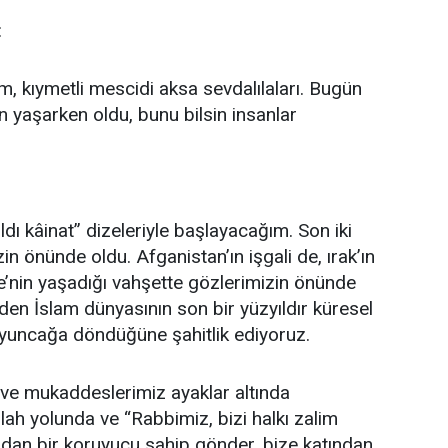
:
im, kıymetli mescidi aksa sevdalılaları. Bugün
 yaşarken oldu, bunu bilsin insanlar
dı kâinat” dizeleriyle başlayacağım. Son iki
in önünde oldu. Afganistan’ın işgali de, ırak’ın
e’nin yaşadığı vahşette gözlerimizin önünde
den İslam dünyasının son bir yüzyıldır küresel
 oyuncağa döndüğüne şahitlik ediyoruz.
 ve mukaddeslerimiz ayaklar altında
llah yolunda ve “Rabbimiz, bizi halkı zalim
ından bir koruyucu sahip gönder, bize katından