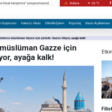
26 °C
eye fesat karıştırma" soruşturmasında
Kaos fırıldakları yine devrede: Şam’da masu
m Düşüncesi
Haksöz Okulu
Etkinlik-Eylem
Röportaj
Basın Açıklaması
inlerce müslüman Gazze için yürüdü: Gazze ölüyor, ayağa kalk!
 müslüman Gazze için
Etki
or, ayağa kalk!
Fili