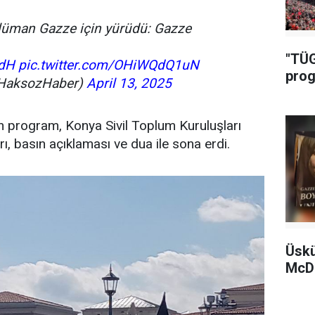
lüman Gazze için yürüdü: Gazze
"TÜG
3dH
pic.twitter.com/OHiWQdQ1uN
prog
HaksozHaber)
April 13, 2025
an program, Konya Sivil Toplum Kuruluşları
ı, basın açıklaması ve dua ile sona erdi.
Üskü
McDo