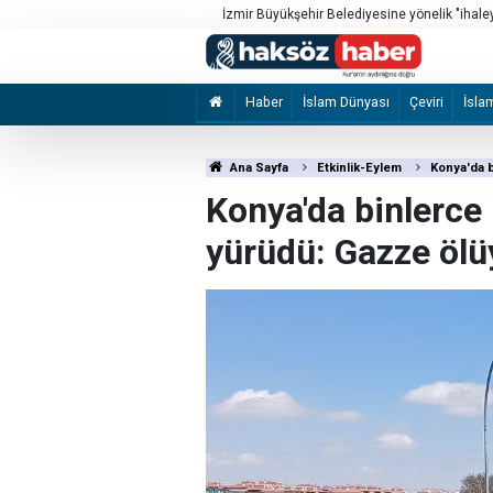
İzmir Büyükşehir Belediyesine yönelik "ihal
2 şüpheli tutuklandı
Haber
İslam Dünyası
Çeviri
İsla
Ana Sayfa
Etkinlik-Eylem
Konya'da b
Konya'da binlerce
yürüdü: Gazze ölüy