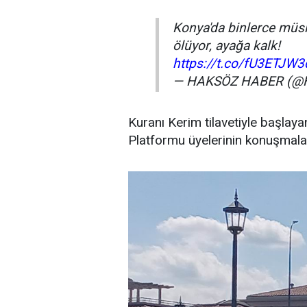
Konya'da binlerce müs
ölüyor, ayağa kalk!
https://t.co/fU3ETJW
— HAKSÖZ HABER (@
Kuranı Kerim tilavetiyle başlay
Platformu üyelerinin konuşmalar