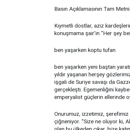
Basın Açıklamasının Tam Metni
Kıymetli dostlar, aziz kardeşler
konuşmama şair’in “Her şey ben
ben yaşarken koptu tufan
ben yaşarken yeni baştan yaratıl
yıldır yaşanan herşey gözlerimiz
işgali de Suriye savaşı da Gazz
gerçekleşti. Egemenliğini kaybe
emperyalist güçlerin ellerinde
Onurumuz, izzetimiz, şerefimiz
çiğneniyor. “Size ne oluyor ki, A
olan bu ülkeden çıkar, bize kat