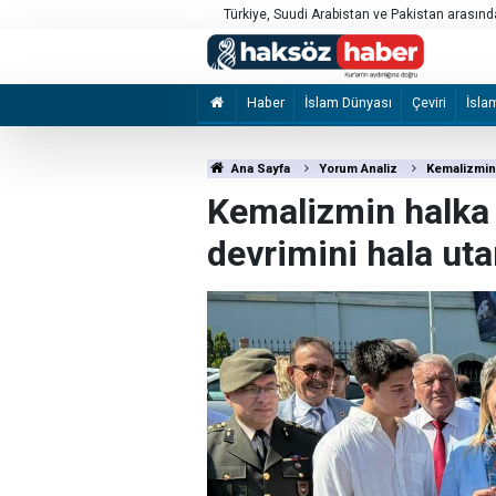
Mekke Anlaşması'nın imzalandığı gün Kabe'de
Haber
İslam Dünyası
Çeviri
İsla
Ana Sayfa
Yorum Analiz
Kemalizmin 
Kemalizmin halka
devrimini hala ut