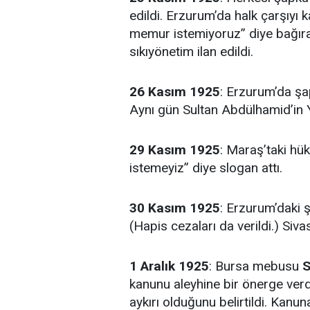
edildi. Erzurum’da halk çarşıyı 
memur istemiyoruz” diye bağıra
sıkıyönetim ilan edildi.
26 Kasım 1925
: Erzurum’da şa
Aynı gün Sultan Abdülhamid’in Y
29 Kasım
1925
: Maraş’taki hü
istemeyiz” diye slogan attı.
30 Kasım 1925
: Erzurum’daki 
(Hapis cezaları da verildi.) Siva
1 Aralık 1925
: Bursa mebusu
S
kanunu aleyhine bir önerge ver
aykırı olduğunu belirtildi. Kanun