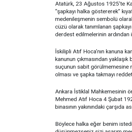
Atatürk, 23 Ağustos 1925′te Ka
“şapkayı halka göstererek” kıyaf
medenileşmenin sembolü olara
cüzü olarak tanımlanan şapkayı 
derdest edilmelerinin ardından 
İskilipli Atıf Hoca’nın kanuna kar
kanunun çıkmasından yaklaşık b
suçunun sabit görülmemesine r
olması ve şapka takmayı reddet
Ankara İstiklal Mahkemesinin önce
Mehmed Atıf Hoca 4 Şubat 192
binasının yakınındaki çarşıda ası
Böylece halka eğer benim isted
düşünmezseniz sizi asarım mesaj