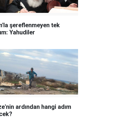
m'la şereflenmeyen tek
um: Yahudiler
e'nin ardından hangi adım
cek?