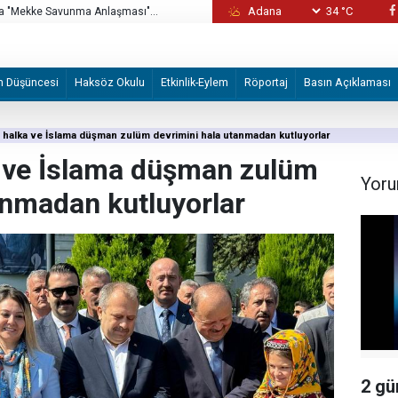
34 °C
 bu hutbe i'rad edildi
İşgal rejimi Kudüslü aileyi iki evlerini elleri
m Düşüncesi
Haksöz Okulu
Etkinlik-Eylem
Röportaj
Basın Açıklaması
halka ve İslama düşman zulüm devrimini hala utanmadan kutluyorlar
 ve İslama düşman zulüm
Yoru
anmadan kutluyorlar
2 gü