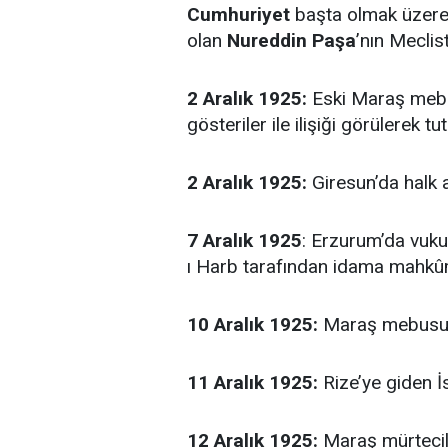
Cumhuriyet
başta olmak üzere 
olan
Nureddin Paşa
’nın Meclis
2 Aralık 1925:
Eski Maraş meb
gösteriler ile ilişiği görülerek tu
2 Aralık 1925:
Giresun’da halk 
7 Aralık 1925
: Erzurum’da vuku
ı Harb tarafından idama mahkûm
10 Aralık 1925:
Maraş mebusu 
11 Aralık 1925:
Rize’ye giden İ
12 Aralık 1925:
Maraş mürtecile