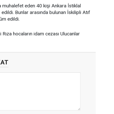
muhalefet eden 40 kişi Ankara İstiklal
ldi. Bunlar arasında bulunan İskilipli Atıf
ûm edildi.
e Ali Rıza hocaların idam cezası Ulucanlar
KAT