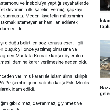
stamonu ve İnebolu’ya yaptığı seyahatlerde
et devriminin ilk işaretini vermiş, şapkayı
k sunmuştu. Medeni kıyafetin mütemmim
İsla
takmak istemeyenler hain ilan edilerek,
topl
idam edildi.
şı olduğu belirtilen söz konusu eseri, ilgili
ir buçuk yıl önce yazılmış olmasına ve
ağmen Mustafa Kemal’e karşı söylemleri
mesi idamına karar verilmesine neden oldu.
den verilmiş kararı ile İslam âlimi İskilipli
6 Perşembe günü sabaha karşı Eski Meclis
Gazz
larak idam edildi.
gele
iğim gibi olmaz, davranmaz, giyinmez ve
ı verildi.