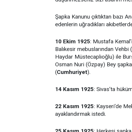
Şapka Kanunu çıktıktan bazı Anado
edenlerin uğradıkları akıbetlerd
10 Ekim 1925
: Mustafa Kemal’i
Balıkesir mebuslarından Vehbi 
Haydar Müstecaplıoğlu) ile Bur
Osman Nuri (Özpay) Bey şapka g
(
Cumhuriyet
).
14 Kasım 1925
: Sivas’ta hüküme
22 Kasım 1925
: Kayseri’de Me
ayaklandırmak istedi.
25 Kasım 1925
: Herkesi şapk