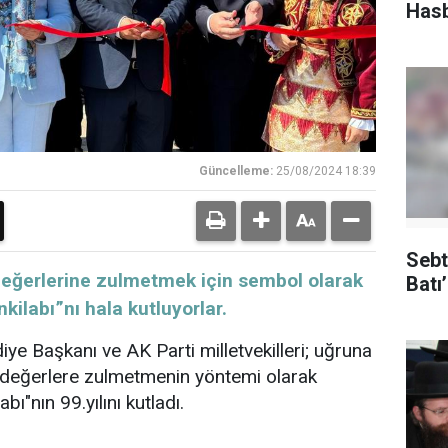
Hasb
Güncelleme:
25/08/2024 18:39
Sebt
 ve değerlerine zulmetmek için sembol olarak
Batı
kilabı”nı hala kutluyorlar.
ye Başkanı ve AK Parti milletvekilleri; uğruna
mi değerlere zulmetmenin yöntemi olarak
bı"nın 99.yılını kutladı.