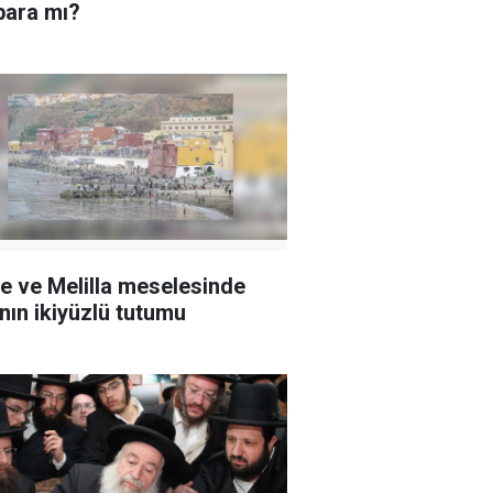
ara mı?
e ve Melilla meselesinde
’nın ikiyüzlü tutumu