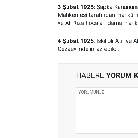
3 Şubat 1926:
Şapka Kanununa 
Mahkemesi tarafından mahkûm edi
ve Ali Rıza hocalar idama mahk
4 Şubat 1926
: İskilipli Atıf v
Cezaevi’nde infaz edildi.
HABERE
YORUM 