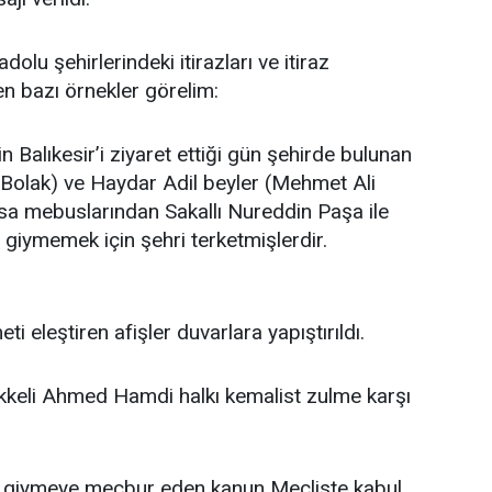
lu şehirlerindeki itirazları ve itiraz
en bazı örnekler görelim:
n Balıkesir’i ziyaret ettiği gün şehirde bulunan
(Bolak) ve Haydar Adil beyler (Mehmet Ali
sa mebuslarından Sakallı Nureddin Paşa ile
iymemek için şehri terketmişlerdir.
ti eleştiren afişler duvarlara yapıştırıldı.
kkeli Ahmed Hamdi halkı kemalist zulme karşı
a giymeye mecbur eden kanun Mecliste kabul