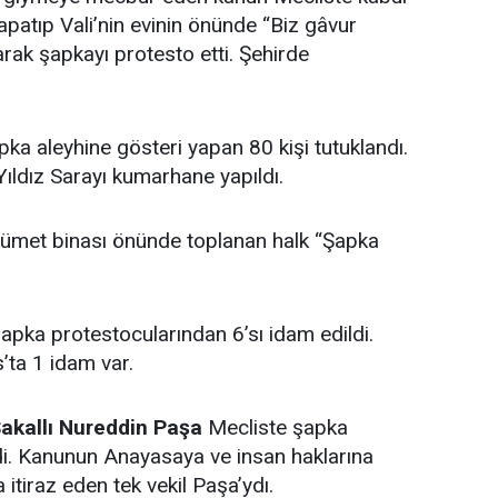
kapatıp Vali’nin evinin önünde “Biz gâvur
rak şapkayı protesto etti. Şehirde
pka aleyhine gösteri yapan 80 kişi tutuklandı.
ıldız Sarayı kumarhane yapıldı.
kümet binası önünde toplanan halk “Şapka
şapka protestocularından 6’sı idam edildi.
s’ta 1 idam var.
akallı Nureddin Paşa
Mecliste şapka
di. Kanunun Anayasaya ve insan haklarına
a itiraz eden tek vekil Paşa’ydı.