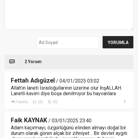
2 Yorum
Fettah Adıgüzel
/ 04/01/2025 03:02
Allah’ın laneti İsrailoğullarının üzerine olur İnşALLAH.
Lanetli kavim diye boşa denilmiyor bu hayvanlara
Yanıtla
(0)
(0)
Faik KAYNAK
/ 03/01/2025 23:40
Adam kaçırmayı, özgürlüğünü elinden almayı doğal bir
durum olarak gören alçak bir zihniyet .. Bir devlet aygıtı