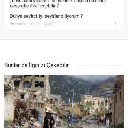
, bunu nasıl yapabilir, bu insanlık suçunu da hangi
cesaretle itiraf edebilir ?
Dünya seyirci, iyi seyirler diliyorum ?
Yanıtla
(0)
(0)
Bunlar da İlginizi Çekebilir