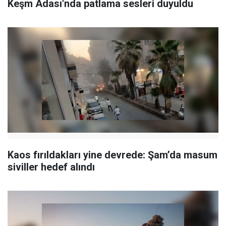
Keşm Adası'nda patlama sesleri duyuldu
Kaos fırıldakları yine devrede: Şam’da masum
siviller hedef alındı