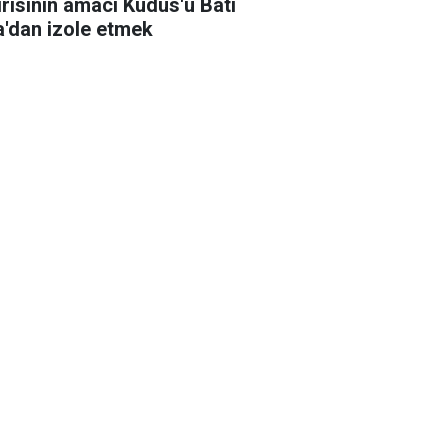
ırısının amacı Kudüs'ü Batı
a'dan izole etmek