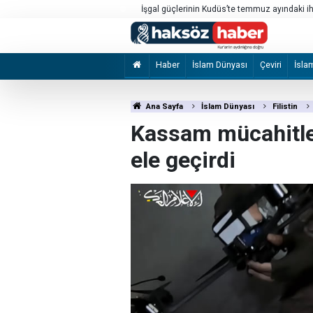
İşgal güçlerinin Kudüs’te temmuz ayındaki ihl
Haber
İslam Dünyası
Çeviri
İsla
Ana Sayfa
İslam Dünyası
Filistin
Kassam mücahitleri
ele geçirdi