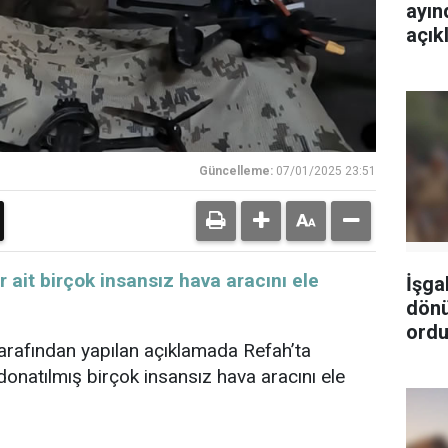
ayın
açık
Güncelleme:
07/01/2025 23:51
iler ait birçok insansız hava aracını ele
İşga
dönü
ordu
arafından yapılan açıklamada Refah’ta
e donatılmış birçok insansız hava aracını ele