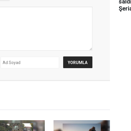
sald
Şeri