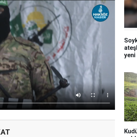
Soyk
ateş
yeni 
Kudüs
KAT