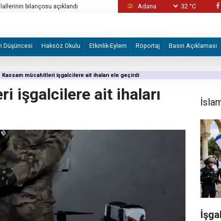
32 °C
allerinin bilançosu açıklandı
İşgal güçleri, yerinden edilenlerin dönüşü 
m Düşüncesi
Haksöz Okulu
Etkinlik-Eylem
Röportaj
Basın Açıklaması
Kassam mücahitleri işgalcilere ait ihaları ele geçirdi
 işgalcilere ait ihaları
İsla
İşga