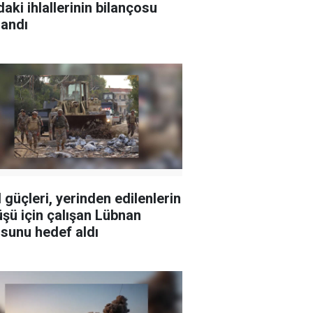
daki ihlallerinin bilançosu
landı
l güçleri, yerinden edilenlerin
şü için çalışan Lübnan
sunu hedef aldı