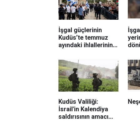
İşgal güçlerinin
İşga
Kudüs’te temmuz
yeri
ayındaki ihlallerinin
dönü
bilançosu açıklandı
Lüb
hede
Kudüs Valiliği:
Neşe
İsrail'in Kalendiya
saldırısının amacı
Kudüs'ü Batı
Şeria'dan izole
etmek