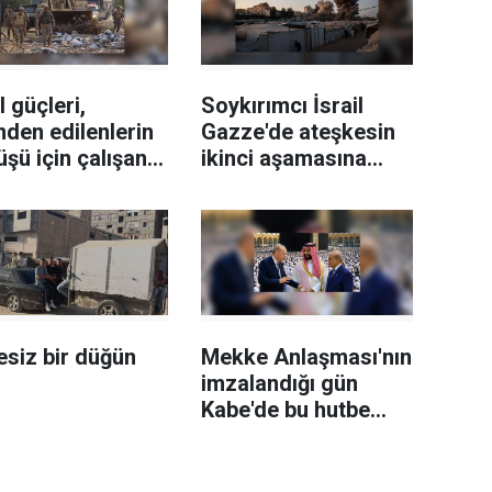
l güçleri,
Soykırımcı İsrail
nden edilenlerin
Gazze'de ateşkesin
şü için çalışan
ikinci aşamasına
nan ordusunu
ilişkin yeni yol
f aldı
haritasını reddetti
siz bir düğün
Mekke Anlaşması'nın
imzalandığı gün
Kabe'de bu hutbe
i'rad edildi