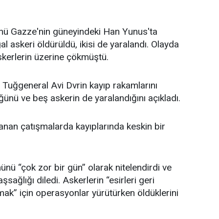
isti
nü Gazze'nin güneyindeki Han Yunus'ta
 askeri öldürüldü, ikisi de yaralandı. Olayda
skerlerin üzerine çökmüştü.
 Tuğgeneral Avi Dvrin kayıp rakamlarını
ğünü ve beş askerin de yaralandığını açıkladı.
an çatışmalarda kayıplarında keskin bir
ü “çok zor bir gün” olarak nitelendirdi ve
şsağlığı diledi. Askerlerin “esirleri geri
umak” için operasyonlar yürütürken öldüklerini