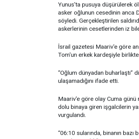
Yunus'ta pusuya düşürülerek öld
asker oğlunun cesedinin anca DNA
söyledi. Gerçekleştirilen saldır
askerlerinin cesetlerinden iz bil
İsrail gazetesi Maariv'e göre 
Tom'un erkek kardeşiyle birlikte 
“Oğlum dünyadan buharlaştı” diy
ulaşamadığını ifade etti.
Maariv'e göre olay Cuma günü m
dolu binaya giren işgalcilerin ya
vurgulandı.
“06:10 sularında, binanın bazı 