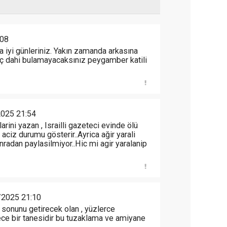
:08
ha iyi günleriniz. Yakın zamanda arkasına
aç dahi bulamayacaksınız peygamber katili
025 21:54
arini yazan , Israilli gazeteci evinde ölü
 aciz durumu gösterir..Ayrica ağir yarali
radan paylasilmiyor..Hic mi agir yaralanip
/2025 21:10
n sonunu getirecek olan , yüzlerce
ce bir tanesidir bu tuzaklama ve amiyane