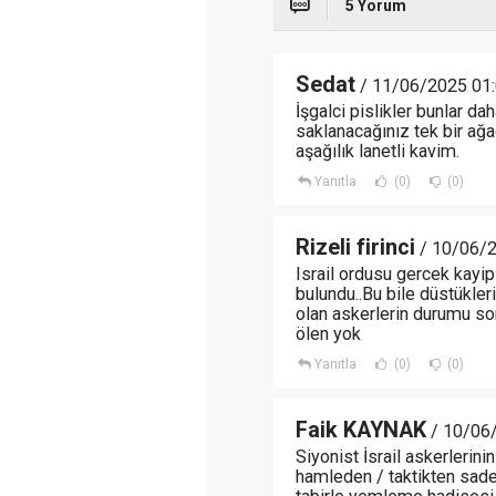
5 Yorum
Sedat
/ 11/06/2025 01
İşgalci pislikler bunlar da
saklanacağınız tek bir ağ
aşağılık lanetli kavim.
Yanıtla
(0)
(0)
Rizeli firinci
/ 10/06/2
Israil ordusu gercek kayipl
bulundu..Bu bile düstükleri
olan askerlerin durumu son
ölen yok
Yanıtla
(0)
(0)
Faik KAYNAK
/ 10/06
Siyonist İsrail askerlerini
hamleden / taktikten sade