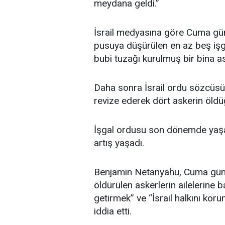
meydana geldi.”
İsrail medyasına göre Cuma gü
pusuya düşürülen en az beş işgal
bubi tuzağı kurulmuş bir bina a
Daha sonra İsrail ordu sözcüsü
revize ederek dört askerin öldü
İşgal ordusu son dönemde yaşan
artış yaşadı.
Benjamin Netanyahu, Cuma günün
öldürülen askerlerin ailelerine ba
getirmek” ve “İsrail halkını kor
iddia etti.