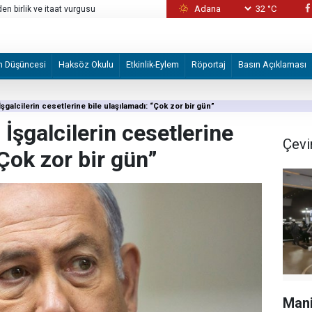
32 °C
en birlik ve itaat vurgusu
ABD Güney Sudan ve Myanmar vatandaşlarını
uygulayan Yahudi işgalcileri finanse
m Düşüncesi
Haksöz Okulu
Etkinlik-Eylem
Röportaj
Basın Açıklaması
şgalcilerin cesetlerine bile ulaşılamadı: “Çok zor bir gün”
İşgalcilerin cesetlerine
Çevi
“Çok zor bir gün”
Mani