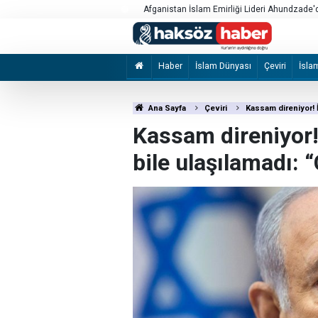
Afganistan İslam Emirliği Lideri Ahundzade'd
İsrailli 'Honinu Örgütü' Filistinlilere şiddet 
ediyor ve koruyor
Haber
İslam Dünyası
Çeviri
İsla
Ana Sayfa
Çeviri
Kassam direniyor! İ
Kassam direniyor! 
bile ulaşılamadı: 