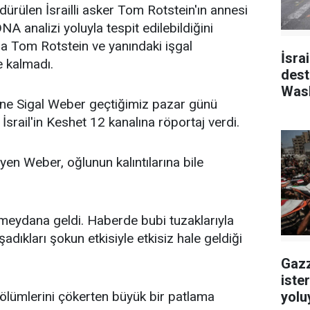
ürülen İsrailli asker Tom Rotstein'ın annesi
 analizi yoluyla tespit edilebildiğini
ıda Tom Rotstein ve yanındaki işgal
İsra
e kalmadı.
dest
Wash
anne Sigal Weber geçtiğimiz pazar günü
kayb
İsrail'in Keshet 12 kanalına röportaj verdi.
en Weber, oğlunun kalıntılarına bile
eydana geldi. Haberde bubi tuzaklarıyla
şadıkları şokun etkisiyle etkisiz hale geldiği
Gazz
iste
yolu
bölümlerini çökerten büyük bir patlama