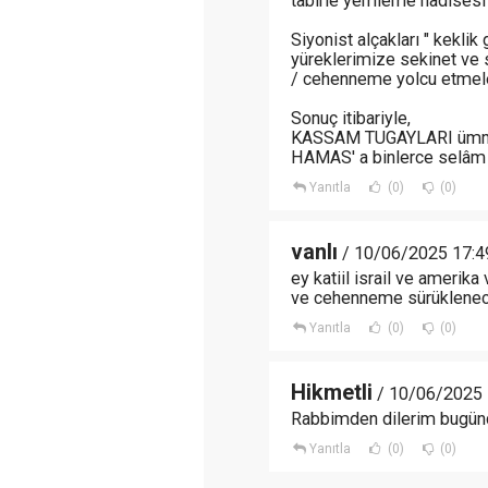
tabirle yemleme hadisesi 
Siyonist alçakları " keklik
yüreklerimize sekinet ve 
/ cehenneme yolcu etmele
Sonuç itibariyle,
KASSAM TUGAYLARI ümmetin
HAMAS' a binlerce selâm o
Yanıtla
(0)
(0)
vanlı
/ 10/06/2025 17:4
ey katiil israil ve amerika
ve cehenneme sürüklenece
Yanıtla
(0)
(0)
Hikmetli
/ 10/06/2025 
Rabbimden dilerim bugünd
Yanıtla
(0)
(0)