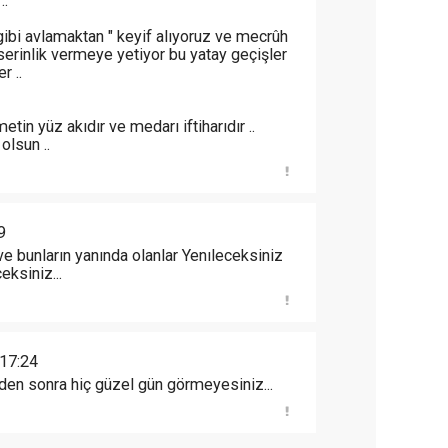
..
 gibi avlamaktan " keyif alıyoruz ve mecrûh
serinlik vermeye yetiyor bu yatay geçişler
r ..
 yüz akıdır ve medarı iftiharıdır ..
lsun ..
9
 ve bunların yanında olanlar Yenıleceksiniz
ksiniz...
17:24
en sonra hiç güzel gün görmeyesiniz...