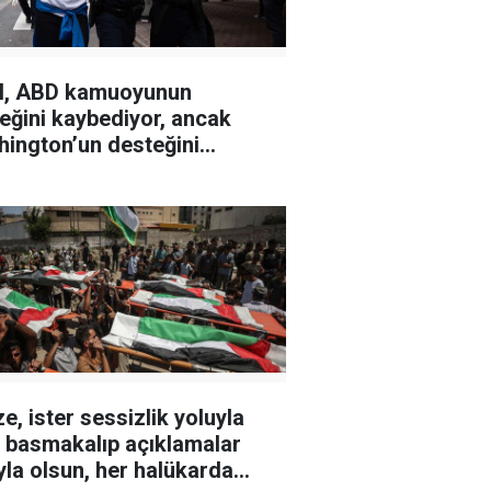
il, ABD kamuoyunun
eğini kaybediyor, ancak
ington’un desteğini
etmiyor
e, ister sessizlik yoluyla
r basmakalıp açıklamalar
yla olsun, her halükarda