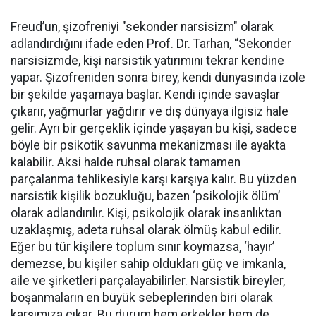
Freud’un, şizofreniyi "sekonder narsisizm" olarak
adlandırdığını ifade eden Prof. Dr. Tarhan, “Sekonder
narsisizmde, kişi narsistik yatırımını tekrar kendine
yapar. Şizofreniden sonra birey, kendi dünyasında izole
bir şekilde yaşamaya başlar. Kendi içinde savaşlar
çıkarır, yağmurlar yağdırır ve dış dünyaya ilgisiz hale
gelir. Ayrı bir gerçeklik içinde yaşayan bu kişi, sadece
böyle bir psikotik savunma mekanizması ile ayakta
kalabilir. Aksi halde ruhsal olarak tamamen
parçalanma tehlikesiyle karşı karşıya kalır. Bu yüzden
narsistik kişilik bozukluğu, bazen ‘psikolojik ölüm’
olarak adlandırılır. Kişi, psikolojik olarak insanlıktan
uzaklaşmış, adeta ruhsal olarak ölmüş kabul edilir.
Eğer bu tür kişilere toplum sınır koymazsa, ‘hayır’
demezse, bu kişiler sahip oldukları güç ve imkanla,
aile ve şirketleri parçalayabilirler. Narsistik bireyler,
boşanmaların en büyük sebeplerinden biri olarak
karşımıza çıkar. Bu durum hem erkekler hem de