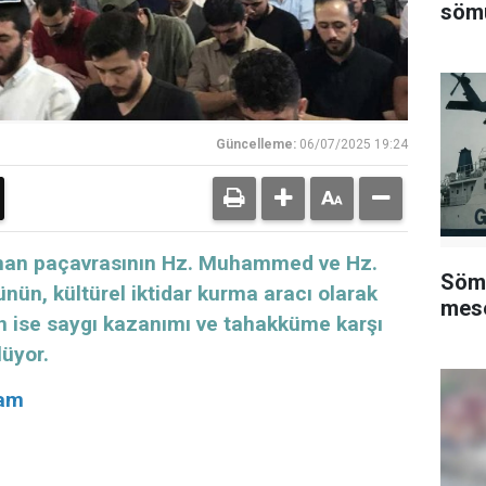
sömü
Güncelleme:
06/07/2025 19:24
man paçavrasının Hz. Muhammed ve Hz.
Sömü
nün, kültürel iktidar kurma aracı olarak
mese
erin ise saygı kazanımı ve tahakküme karşı
lüyor.
şam