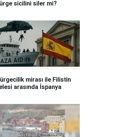
rge sicilini siler mi?
rgecilik mirası ile Filistin
lesi arasında İspanya