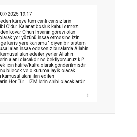
07/2025 19:17
reden küreye tüm canli cansizlarin
ibi O'dur. Kaianat bosluk kabul etmez.
ünden kovar O'nun Insanin görevi olan
arak yer yüzünü insaa etmesine izin
e karis yere karisma " diyen bir sistem
sal alan insaa edeseniz buralarda Allahin
kamusal alan edeiler yerler Allahin
erin alani olacakdir ne bekliyorsunuz ki?
k icin halife/kalfa olarak gönderilmisdir..
unu bilecek ve o kuruma layik olacak
 kamusal alani ilan edilen
arin Her Tür.....IZM lerin shibi olacaklardir