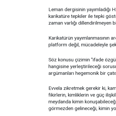
Leman dergisinin yayımladığı 
karikatüre tepkiler ile tepki gös
zaman varlığı dillendirilmeyen b
Karikatürün yayımlanmasının ard
platform değil, mücadeleyle şeki
Söz konusu çizimin "ifade özgür
hangisine yerleştirileceği sorus
argümanları hegemonik bir çatı
Evvela zikretmek gerekir ki, ka
fikirlerin, kimliklerin ve güç ili
meydanda kimin konuşabileceği,
görmezden gelineceği, kimin yok