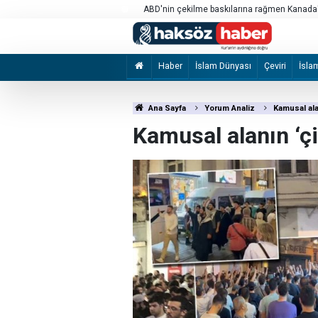
dan UCM'ye net destek
ABD, Irak'a ait hava yolu şirketini yaptırım li
Haber
İslam Dünyası
Çeviri
İsla
Ana Sayfa
Yorum Analiz
Kamusal alan
Kamusal alanın ‘çiz