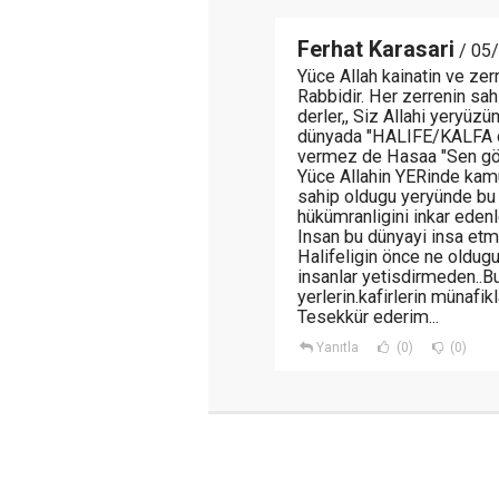
Ferhat Karasari
/ 05/
Yüce Allah kainatin ve zer
Rabbidir. Her zerrenin sah
derler,, Siz Allahi yeryüz
dünyada "HALIFE/KALFA ol
vermez de Hasaa "Sen gög
Yüce Allahin YERinde kamu
sahip oldugu yeryünde bu 
hükümranligini inkar edenl
Insan bu dünyayi insa etme
Halifeligin önce ne oldug
insanlar yetisdirmeden..Bu
yerlerin.kafirlerin münafikl
Tesekkür ederim...
Yanıtla
(0)
(0)