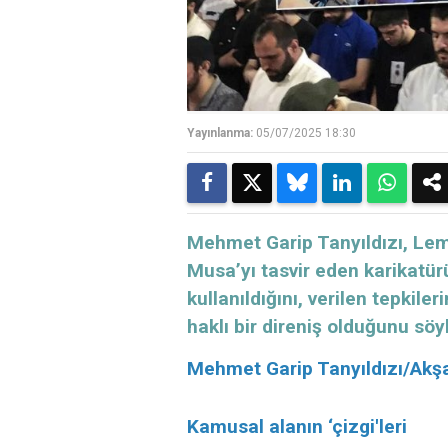
Yayınlanma:
05/07/2025 18:30
Mehmet Garip Tanyıldızı, Le
Musa’yı tasvir eden karikatürü
kullanıldığını, verilen tepkil
haklı bir direniş olduğunu söy
Mehmet Garip Tanyıldızı/Ak
Kamusal alanın ‘çizgi'leri