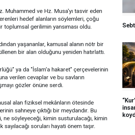
Hz. Muhammed ve Hz. Musa'yı tasvir eden
terenleri hedef alanların söylemleri, çoğu
Sebt
ir toplumsal gerilimin yansıması oldu.
ından yaşananlar, kamusal alanın nötr bir
llenen bir alan olduğunu yeniden hatırlattı.
lüğü" ya da "İslam'a hakaret" çerçevelerinin
una verilen cevaplar ve bu savların
şmayı gözler önüne serdi.
“Kur’
musal alan fiziksel mekânların ötesinde
insa
şkilerinin sahneye çıktığı bir meydandır. Bu
koyd
 ne söyleyeceği, kimin susturulacağı, kimin
 sayılacağı soruları hayati önem taşır.