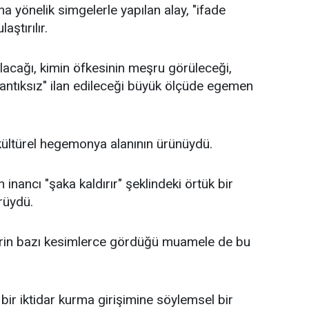
na yönelik simgelerle yapılan alay, "ifade
ştırılır.
acağı, kimin öfkesinin meşru görüleceği,
"mantıksız" ilan edileceği büyük ölçüde egemen
kültürel hegemonya alanının ürünüydü.
n inancı "şaka kaldırır" şeklindeki örtük bir
rüydü.
erin bazı kesimlerce gördüğü muamele de bu
bir iktidar kurma girişimine söylemsel bir