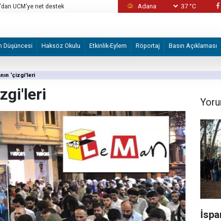
37 °C
stesinden çıkardı
İspanya'nın Filistin tutumu sömürge sicilini 
m Düşüncesi
Haksöz Okulu
Etkinlik-Eylem
Röportaj
Basın Açıklaması
ın ‘çizgi'leri
gi'leri
Yoru
İspa