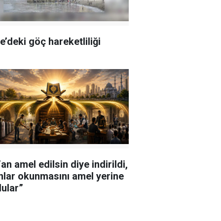
e’deki göç hareketliliği
an amel edilsin diye indirildi,
nlar okunmasını amel yerine
ular”