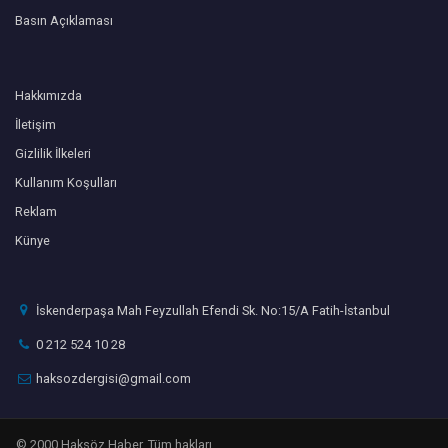
Basın Açıklaması
Hakkımızda
İletişim
Gizlilik İlkeleri
Kullanım Koşulları
Reklam
Künye
İskenderpaşa Mah Feyzullah Efendi Sk. No:15/A Fatih-İstanbul
0 212 524 10 28
haksozdergisi@gmail.com
© 2000 Haksöz Haber. Tüm hakları