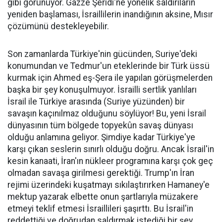
gibi görünüyor. Gazze Şeridi'ne yönelik saldırıların
yeniden başlaması, İsraillilerin inandığının aksine, Mısır
çözümünü destekleyebilir.
Son zamanlarda Türkiye'nin gücünden, Suriye'deki
konumundan ve Tedmur'un eteklerinde bir Türk üssü
kurmak için Ahmed eş-Şera ile yapılan görüşmelerden
başka bir şey konuşulmuyor. İsrailli sertlik yanlıları
İsrail ile Türkiye arasında (Suriye yüzünden) bir
savaşın kaçınılmaz olduğunu söylüyor! Bu, yeni İsrail
dünyasının tüm bölgede topyekûn savaş dünyası
olduğu anlamına geliyor. Şimdiye kadar Türkiye'ye
karşı çıkan seslerin sınırlı olduğu doğru. Ancak İsrail'in
kesin kanaati, İran'ın nükleer programına karşı çok geç
olmadan savaşa girilmesi gerektiği. Trump'ın İran
rejimi üzerindeki kuşatmayı sıkılaştırırken Hamaney'e
mektup yazarak elbette onun şartlarıyla müzakere
etmeyi teklif etmesi İsraillileri şaşırttı. Bu İsrail'in
reddettiği ve doğrudan saldırmak istediği bir şey.