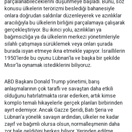
parçalanabileceklerini düşünmeye başladı. Bunu, söz
konusu ülkelerin terörizmi beslediği bahanesiyle
onlara doğrudan saldırılar düzenleyerek ve azınlıklar
aracılığıyla bu ülkelerin birliğini parçalamaya çalışarak
gerçekleştiriyor. Bu ikinci yolu, azınlıkları ya
bağımsızlığa ya da ülkelerin merkezi yönetimleriyle
silahlı çatışmaya sürüklemek veya onları şurada
burada isyan etmeye ikna etmekle yapıyor. İsraillilerin
1950'lerde bu oyunu Lübnan'la ve başka bir şekilde
Mısır'la oynamak istediklerini biliyoruz.
ABD Başkanı Donald Trump yönetimi, barış
anlaşmalarının çok taraflı ve savaştan daha etkili
olduğunu hatırlatmakta ısrar ederken, artık kimse
komplo temalı hikayelerle gerçek planları birbirinden
ayırt edemiyor. Ancak Gazze Şeridi, Batı Şeria ve
Lübnan'a yönelik savaşın ardından, ülkeler ne kadar
zayıf ve bağımlı olursa olsun, normalleşmenin daha
zor hale geldiğini herkes biliyor. Yerinden edilme