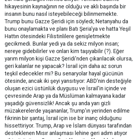
hikayesinin kaynağının ne olduğu ve aklı başında bir
insanın bunu nasıl isteyebileceği bilinmemekte.
Trump bunu Gazze Şeridi için söyledi; Netanyahu da
bunu onaylamakta ve planı Batı Şeria'ya ve hatta Yeşil
Hattın ötesindeki Filistinlilere genişletmekte
gecikmedi. Bunlar yedi ya da sekiz milyon insan;
nereye gidebilirler ve onları kim taşıyabilir (?). Eğer
yarım milyon kişi Gazze Şeridi'nden çıkarılacak olursa,
geri kalanlar ne yapacak? İsrail için daha az sorun
teşkil edecekler mi? Bu senaryolar hayal gücünün
ötesinde, ancak iki şeyi yansıtıyor: ABD'nin desteğiyle
oluşan ezici üstünlük duygusu ve İsrail'in içinde ve
çevresinde Arap ya da Müslüman kalmayana kadar
yaşadığı güvensizlik! Ancak şu anda yarı gizli
müzakerelerde yaşananlar, Trump'ın yerinden edilme
fikrinin bir şantaj, İsrail için ise bir inanç olduğunu
hissettiriyor. Trump, Arap ve İslam dünyası tarafından
desteklenen Mısır anlaşması lehine geri adım atıyor