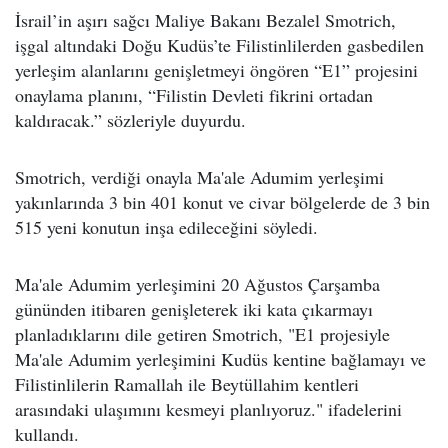
İsrail’in aşırı sağcı Maliye Bakanı Bezalel Smotrich,
işgal altındaki Doğu Kudüs’te Filistinlilerden gasbedilen
yerleşim alanlarını genişletmeyi öngören “E1” projesini
onaylama planını, “Filistin Devleti fikrini ortadan
kaldıracak.” sözleriyle duyurdu.
Smotrich, verdiği onayla Ma'ale Adumim yerleşimi
yakınlarında 3 bin 401 konut ve civar bölgelerde de 3 bin
515 yeni konutun inşa edileceğini söyledi.
Ma'ale Adumim yerleşimini 20 Ağustos Çarşamba
gününden itibaren genişleterek iki kata çıkarmayı
planladıklarını dile getiren Smotrich, "E1 projesiyle
Ma'ale Adumim yerleşimini Kudüs kentine bağlamayı ve
Filistinlilerin Ramallah ile Beytüllahim kentleri
arasındaki ulaşımını kesmeyi planlıyoruz." ifadelerini
kullandı.