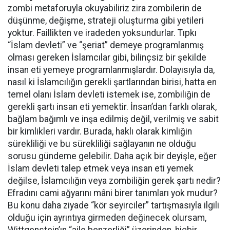
zombi metaforuyla okuyabiliriz zira zombilerin de
düşünme, değişme, strateji oluşturma gibi yetileri
yoktur. Faillikten ve iradeden yoksundurlar. Tıpkı
“İslam devleti” ve “şeriat” demeye programlanmış
olması gereken İslamcılar gibi, bilinçsiz bir şekilde
insan eti yemeye programlanmışlardır. Dolayısıyla da,
nasıl ki İslamcılığın gerekli şartlarından birisi, hatta en
temel olanı İslam devleti istemek ise, zombiliğin de
gerekli şartı insan eti yemektir. İnsan’dan farklı olarak,
bağlam bağımlı ve inşa edilmiş değil, verilmiş ve sabit
bir kimlikleri vardır. Burada, haklı olarak kimliğin
sürekliliği ve bu sürekliliği sağlayanın ne olduğu
sorusu gündeme gelebilir. Daha açık bir deyişle, eğer
İslam devleti talep etmek veya insan eti yemek
değilse, İslamcılığın veya zombiliğin gerek şartı nedir?
Efradını cami ağyarını mâni birer tanımları yok mudur?
Bu konu daha ziyade “kör seyirciler” tartışmasıyla ilgili
olduğu için ayrıntıya girmeden değinecek olursam,