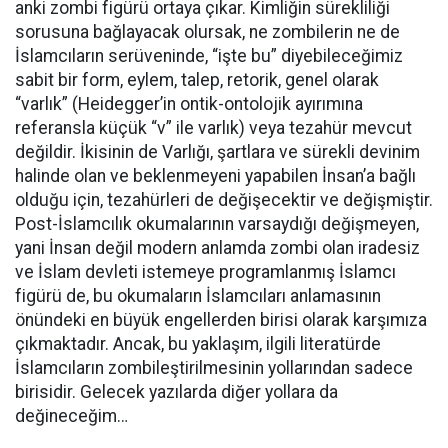
anki zombi figürü ortaya çıkar. Kimliğin sürekliliği
sorusuna bağlayacak olursak, ne zombilerin ne de
İslamcıların serüveninde, “işte bu” diyebileceğimiz
sabit bir form, eylem, talep, retorik, genel olarak
“varlık” (Heidegger’in ontik-ontolojik ayırımına
referansla küçük “v” ile varlık) veya tezahür mevcut
değildir. İkisinin de Varlığı, şartlara ve sürekli devinim
halinde olan ve beklenmeyeni yapabilen İnsan’a bağlı
olduğu için, tezahürleri de değişecektir ve değişmiştir.
Post-İslamcılık okumalarının varsaydığı değişmeyen,
yani İnsan değil modern anlamda zombi olan iradesiz
ve İslam devleti istemeye programlanmış İslamcı
figürü de, bu okumaların İslamcıları anlamasının
önündeki en büyük engellerden birisi olarak karşımıza
çıkmaktadır. Ancak, bu yaklaşım, ilgili literatürde
İslamcıların zombileştirilmesinin yollarından sadece
birisidir. Gelecek yazılarda diğer yollara da
değineceğim…