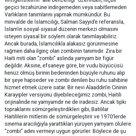
Wittgenstein’ın “aile benzerliği” üzerinden, hiçbir
geçici tezahürüne indirgemeden veya sabitlemeden
Varlıkların tanımlarını yapmak mümkündür. Bu
minvalde de İslamcılığı, Salman Sayyid’e referansla,
İslam’ın sosyal-siyasal düzenin merkezi olmasını
isteyen siyasal bir söylem olarak tanımlayabiliriz.
Ancak burada, İslamcılıkla alakasız görünmesine
rağmen daha ilginç olan zombinin tanımıdır. Zira bir
Haiti miti olan “zombi” aslında yamyam bir figür
değildir. Aksine, efsaneye göre, bir vudu büyücüsü
henüz ölmüş birinin bedeninden büyüyle ruhunu alıp
bir şeye hapseder ve zombi denilen bu ruhu sahibine
hizmet etmek üzere satar. Bir nevi Alaaddin’in Cininin
Karayipler versiyonu diyebileceğimiz zombi, Haitili
orijinalinde ne yamyamdır ne de iradesiz. Ancak tıpkı
topraklarını sömürgeleştirdikleri gibi, Batılılar
Haitililerin mitlerini de sömürgeleştirir ve 1970’lerde
sinema aracılığıyla yarattıkları yürüyen yamyam ölülere
“zombi” adını vermeyi uygun görürler. Böylece de şu