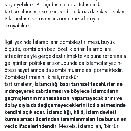
söyleyebiliriz. Bu açıdan da post-İslamcılık
tartışmalarının çıkmazını ve bu çıkmazda sıkışıp kalan
İslamcıların serüvenini zombi metaforuyla
okuyabiliriz.
İlgili yazında İslamcıların zombileştirilmesi, büyük
ölçüde, zombilerin bazı özelliklerinin İslamcılara
atfedilmesiyle gerçekleştirilmekte ve buna referansla
geliştirilen politikalar sonucunda da İslamcılar yazın-
ötesi hayatlarında da zombi muamelesi görmektedir.
Zombileştirmenin ilk hali, mezkûr
tartışmaların,
İslamcılığı bazı tarihsel tezahürlerine
indirgeyerek sabitlemesi ve böylece İslamcıların
geçmişlerinin muhasebesini yapamayacaklarını ve
dolayısıyla da değişemeyeceklerini iddia etmesinde
kendini açık eder. İslamcılığı, hâlâ, İslam devleti
kurma amacı üzerinden tanımlanmaları ise bunun en
veciz ifadelerindendir
. Mesela, İslamcıları, “bir tür