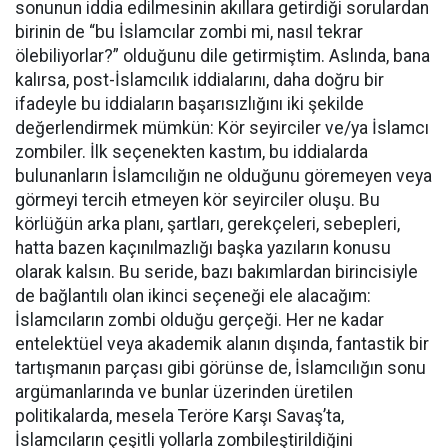
sonunun iddia edilmesinin akıllara getirdiği sorulardan
birinin de “bu İslamcılar zombi mi, nasıl tekrar
ölebiliyorlar?” olduğunu dile getirmiştim. Aslında, bana
kalırsa, post-İslamcılık iddialarını, daha doğru bir
ifadeyle bu iddiaların başarısızlığını iki şekilde
değerlendirmek mümkün: Kör seyirciler ve/ya İslamcı
zombiler. İlk seçenekten kastım, bu iddialarda
bulunanların İslamcılığın ne olduğunu göremeyen veya
görmeyi tercih etmeyen kör seyirciler oluşu. Bu
körlüğün arka planı, şartları, gerekçeleri, sebepleri,
hatta bazen kaçınılmazlığı başka yazıların konusu
olarak kalsın. Bu seride, bazı bakımlardan birincisiyle
de bağlantılı olan ikinci seçeneği ele alacağım:
İslamcıların zombi olduğu gerçeği. Her ne kadar
entelektüel veya akademik alanın dışında, fantastik bir
tartışmanın parçası gibi görünse de, İslamcılığın sonu
argümanlarında ve bunlar üzerinden üretilen
politikalarda, mesela Teröre Karşı Savaş’ta,
İslamcıların çeşitli yollarla zombileştirildiğini