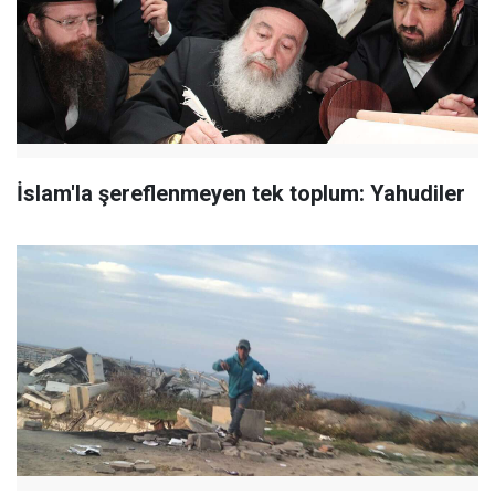
İslam'la şereflenmeyen tek toplum: Yahudiler