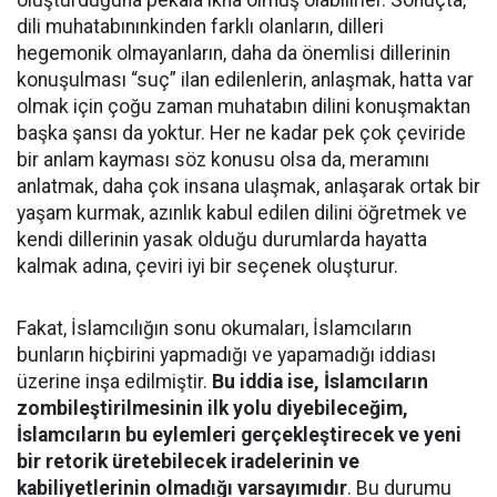
oluşturduğuna pekala ikna olmuş olabilirler. Sonuçta,
dili muhatabınınkinden farklı olanların, dilleri
hegemonik olmayanların, daha da önemlisi dillerinin
konuşulması “suç” ilan edilenlerin, anlaşmak, hatta var
olmak için çoğu zaman muhatabın dilini konuşmaktan
başka şansı da yoktur. Her ne kadar pek çok çeviride
bir anlam kayması söz konusu olsa da, meramını
anlatmak, daha çok insana ulaşmak, anlaşarak ortak bir
yaşam kurmak, azınlık kabul edilen dilini öğretmek ve
kendi dillerinin yasak olduğu durumlarda hayatta
kalmak adına, çeviri iyi bir seçenek oluşturur.
Fakat, İslamcılığın sonu okumaları, İslamcıların
bunların hiçbirini yapmadığı ve yapamadığı iddiası
üzerine inşa edilmiştir.
Bu iddia ise, İslamcıların
zombileştirilmesinin ilk yolu diyebileceğim,
İslamcıların bu eylemleri gerçekleştirecek ve yeni
bir retorik üretebilecek iradelerinin ve
kabiliyetlerinin olmadığı varsayımıdır
. Bu durumu