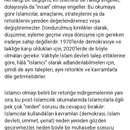
herhangi bir değişimi, en önemlisi de failliği engeller,
dolayısıyla da “insan” olmayı engeller. Bu okumaya
göre İslamcılar, amaçlarını, stratejilerini ya da
retoriklerini yeniden değerlendiremez veya
değiştiremezler. Dondurulmuş kimlikler olarak,
düşünme, eyleme geçme veya dönüşme için gereken
iradeye sahip değillerdir. 1970’lerde demokrasiye ve
laikliğe karşı oldukları için, 2020’lerde de böyle
olmaları gerekir. Vaktiyle İslam devleti talep ettiklerine
göre, hâlâ “İslamcı” olarak adlandırılabilmeleri için,
şimdi de aynı talepleri, aynı retorikle ve kavramlarla
dile getirmelidirler.
İslamcı olmayı belirli bir retoriğe indirgemelerinin yanı
sıra, bu post-İslamcılık okumalarında İslamcılarla ilgili
pek çok “neden” sorusu da cevapsız bırakılır:
İslamcılar kullandıkları kavramları (demokrasi, İslam
devleti, ümmet, şeriat) neden yeniden gözden
geçiremezler, neden böyle bir muhasebe sonucu