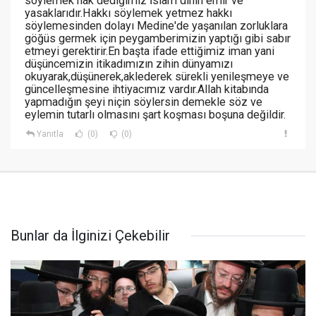
söylemek hak dediğimiz İslam dinin emir ve
yasaklarıdır.Hakkı söylemek yetmez hakkı
söylemesinden dolayı Medine'de yaşanılan zorluklara
göğüs germek için peygamberimizin yaptığı gibi sabır
etmeyi gerektirir.En başta ifade ettiğimiz iman yani
düşüncemizin itikadımızın zihin dünyamızı
okuyarak,düşünerek,aklederek sürekli yenileşmeye ve
güncelleşmesine ihtiyacımız vardır.Allah kitabında
yapmadığın şeyi niçin söylersin demekle söz ve
eylemin tutarlı olmasını şart koşması boşuna değildir.
Yanıtla
(0)
(0)
Bunlar da İlginizi Çekebilir