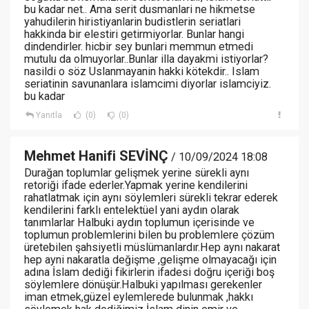
bu kadar net.. Ama serit dusmanlari ne hikmetse
yahudilerin hiristiyanlarin budistlerin seriatlari
hakkinda bir elestiri getirmiyorlar. Bunlar hangi
dindendirler. hicbir sey bunlari memmun etmedi
mutulu da olmuyorlar..Bunlar illa dayakmi istiyorlar?
nasildi o söz Uslanmayanin hakki kötekdir.. Islam
seriatinin savunanlara islamcimi diyorlar islamciyiz.
bu kadar
Yanıtla
(0)
(0)
Mehmet Hanifi SEVİNÇ
/ 10/09/2024 18:08
Durağan toplumlar gelişmek yerine sürekli aynı
retoriği ifade ederler.Yapmak yerine kendilerini
rahatlatmak için aynı söylemleri sürekli tekrar ederek
kendilerini farklı entelektüel yani aydın olarak
tanımlarlar Halbuki aydın toplumun içerisinde ve
toplumun problemlerini bilen bu problemlere çözüm
üretebilen şahsiyetli müslümanlardır.Hep aynı nakarat
hep ayni nakaratla değişme ,gelişme olmayacağı için
adına İslam dediği fikirlerin ifadesi doğru içeriği boş
söylemlere dönüşür.Halbuki yapılması gerekenler
iman etmek,güzel eylemlerede bulunmak ,hakkı