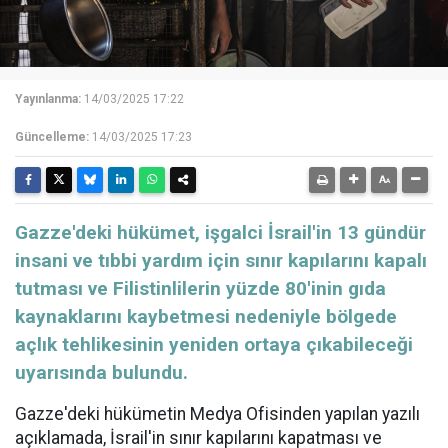
Yayınlanma:
14/03/2025 17:22
Güncelleme:
14/03/2025 17:23
Gazze'deki hükümet, işgalci İsrail'in 13 gündür
insani ve tıbbi yardım için sınır kapılarını kapalı
tutması ve Filistinlilerin yüzde 80'inin gıda
kaynaklarını kaybetmesi nedeniyle bölgede
açlık tehlikesinin yeniden ortaya çıkabileceği
uyarısında bulundu.
Gazze'deki hükümetin Medya Ofisinden yapılan yazılı
açıklamada, İsrail'in sınır kapılarını kapatması ve