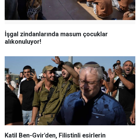
İşgal zindanlarında masum çocuklar
alıkonuluyor!
Katil Ben-Gvir'den, Filistinli esirlerin