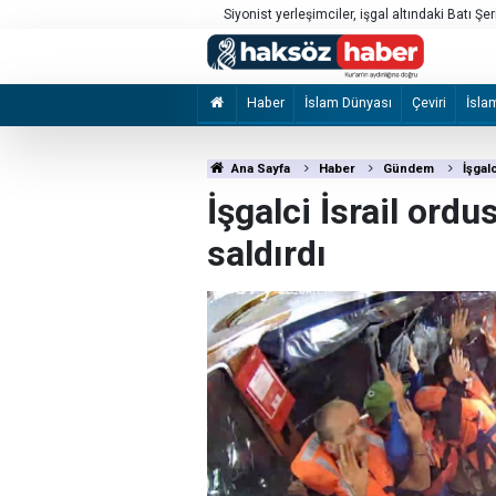
rı
Siyonist yerleşimciler, işgal altındaki Batı Şer
Haber
İslam Dünyası
Çeviri
İsla
Ana Sayfa
Haber
Gündem
İşgal
İşgalci İsrail or
saldırdı