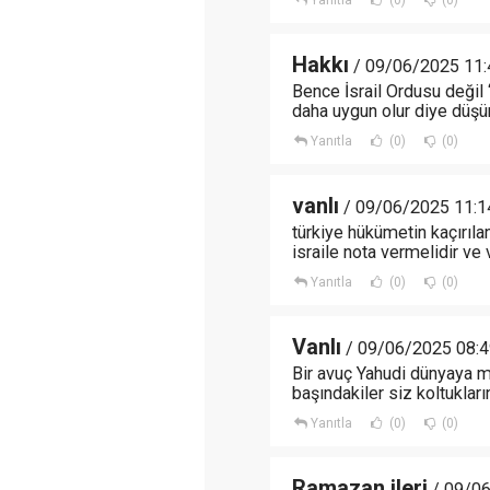
Yanıtla
(0)
(0)
Hakkı
/ 09/06/2025 11:
Bence İsrail Ordusu değil ‘d
daha uygun olur diye düş
Yanıtla
(0)
(0)
vanlı
/ 09/06/2025 11:1
türkiye hükümetin kaçırıla
israile nota vermelidir ve
Yanıtla
(0)
(0)
Vanlı
/ 09/06/2025 08:4
Bir avuç Yahudi dünyaya m
başındakiler siz koltuklar
Yanıtla
(0)
(0)
Ramazan ileri
/ 09/06