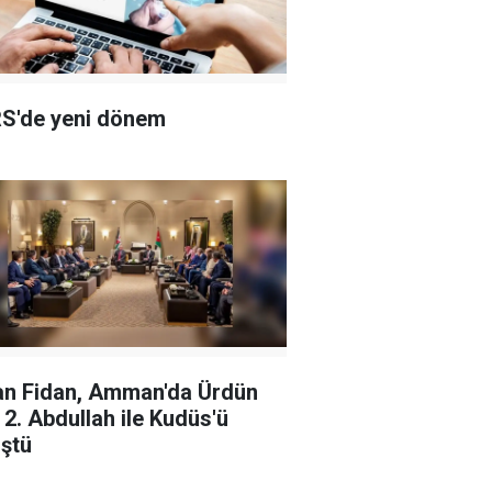
S'de yeni dönem
n Fidan, Amman'da Ürdün
ı 2. Abdullah ile Kudüs'ü
ştü