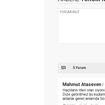
5 Yorum
Mahmut Ataseven
/ 
Haçlıların itleri olan siyo
Dize getirilmez bu kudurm
anlarlar genel anlamda Söz