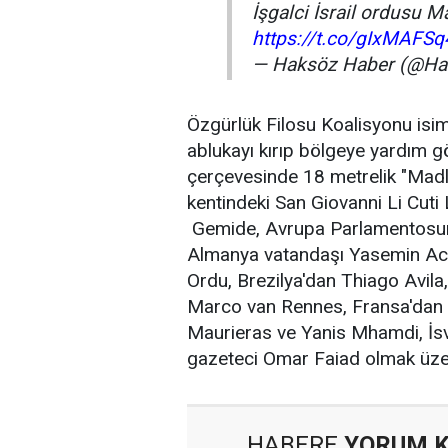
İşgalci İsrail ordusu 
https://t.co/gIxMAFSq
— Haksöz Haber (@H
Özgürlük Filosu Koalisyonu isim
ablukayı kırıp bölgeye yardım 
çerçevesinde 18 metrelik "Madle
kentindeki San Giovanni Li Cuti 
Gemide, Avrupa Parlamentosun
Almanya vatandaşı Yasemin Acar
Ordu, Brezilya'dan Thiago Avila
Marco van Rennes, Fransa'dan 
Maurieras ve Yanis Mhamdi, İsve
gazeteci Omar Faiad olmak üzer
HABERE
YORUM 