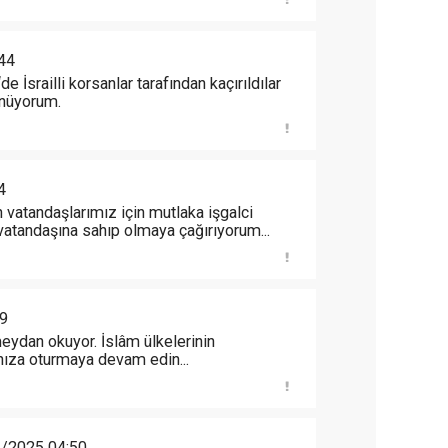
44
e İsrailli korsanlar tarafından kaçırıldılar
ünüyorum.
4
n vatandaşlarımız için mutlaka işgalci
 vatandaşına sahıp olmaya çağırıyorum...
9
eydan okuyor. İslâm ülkelerinin
ınıza oturmaya devam edin...
/2025 04:50