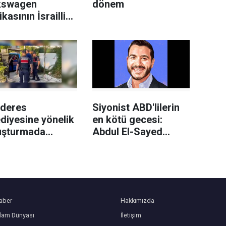
kswagen
dönem
ikasının İsrailli
h üreticisi
el'e
edilmesi planına
i
deres
Siyonist ABD'lilerin
diyesine yönelik
en kötü gecesi:
uşturmada
Abdul El-Sayed
an belediye
Demokrat Parti
kan yardımcısı
önseçimini kazandı
landı
aber
Hakkımızda
slam Dünyası
İletişim