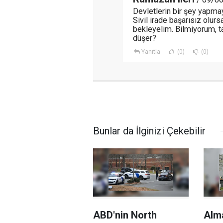
Devletlerin bir şey yapm
Sivil irade başarısız olurs
bekleyelim. Bilmiyorum, t
düşer?
Yanıtla
(0)
(0)
Bunlar da İlginizi Çekebilir
ABD'nin North
Alm