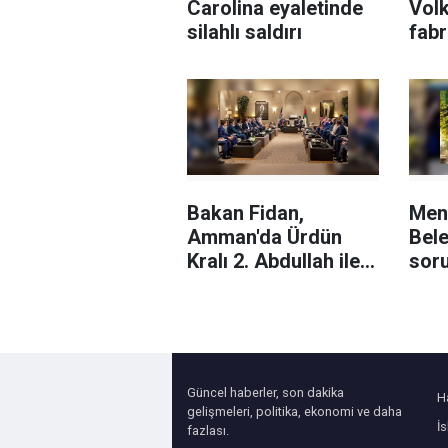
Carolina eyaletinde
Vol
silahlı saldırı
fabr
sila
Rafa
devr
tepk
Bakan Fidan,
Men
Amman'da Ürdün
Bele
Kralı 2. Abdullah ile
sor
Kudüs'ü görüştü
aran
baş
yaka
Güncel haberler, son dakika
H
gelişmeleri, politika, ekonomi ve daha
İ
fazlası.