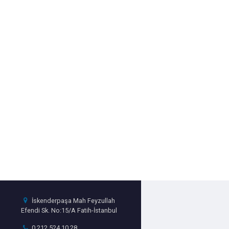
İskenderpaşa Mah Feyzullah
Efendi Sk. No:15/A Fatih-İstanbul
0 212 524 10 28