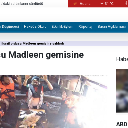
31 °C
ia’daki saldırılarını sürdürdü
Sebte’deki göç hareketliliği
m Düşüncesi
Haksöz Okulu
Etkinlik-Eylem
Röportaj
Basın Açıklaması
ci İsrail ordusu Madleen gemisine saldırdı
dusu Madleen gemisine
Hab
ABD'