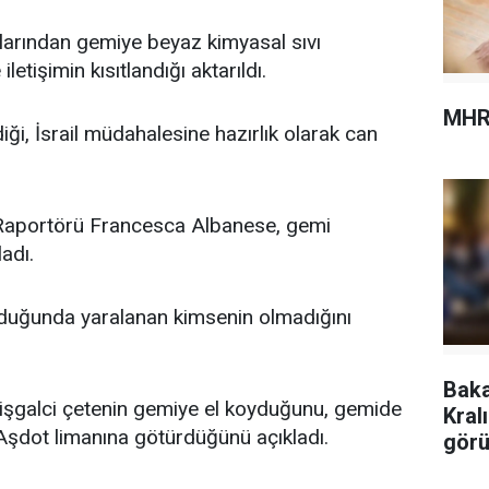
larından gemiye beyaz kimyasal sıvı
letişimin kısıtlandığı aktarıldı.
MHR
ği, İsrail müdahalesine hazırlık olarak can
el Raportörü Francesca Albanese, gemi
ladı.
lduğunda yaralanan kimsenin olmadığını
Baka
 işgalci çetenin gemiye el koyduğunu, gemide
Kral
Aşdot limanına götürdüğünü açıkladı.
görü