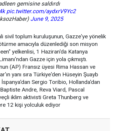
Madleen gemisine saldırdı
4k
pic.twitter.com/aydxrV9Yc2
aksozHaber)
June 9, 2025
li sivil toplum kuruluşunun, Gazze'ye yönelik
götürme amacıyla düzenlediği son misyon
en" yelkenlisi, 1 Haziran'da Katanya
Limanı'ndan Gazze için yola çıkmıştı.
un (AP) Fransız üyesi Rima Hassan ve
'ın yanı sıra Türkiye'den Hüseyin Şuayb
, İspanya'dan Sergio Toribio, Hollanda'dan
Baptiste Andre, Reva Viard, Pascal
çli iklim aktivisti Greta Thunberg ve
e 12 kişi yolculuk ediyor
KAT