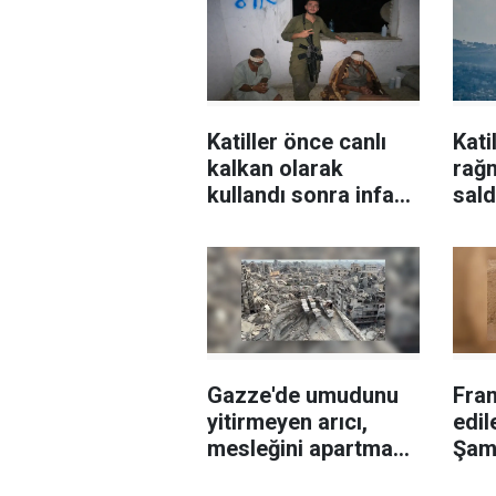
Katiller önce canlı
Kati
kalkan olarak
rağ
kullandı sonra infaz
sald
etti!
Gazze'de umudunu
Fran
yitirmeyen arıcı,
edil
mesleğini apartman
Şam
çatısında sürdürüyor
serg