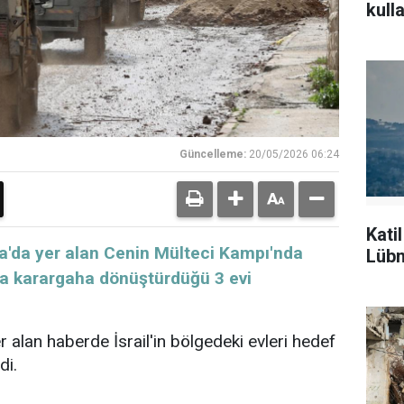
kulla
Güncelleme:
20/05/2026 06:24
Kati
ria'da yer alan Cenin Mülteci Kampı'nda
Lübn
nda karargaha dönüştürdüğü 3 evi
r alan haberde İsrail'in bölgedeki evleri hedef
di.