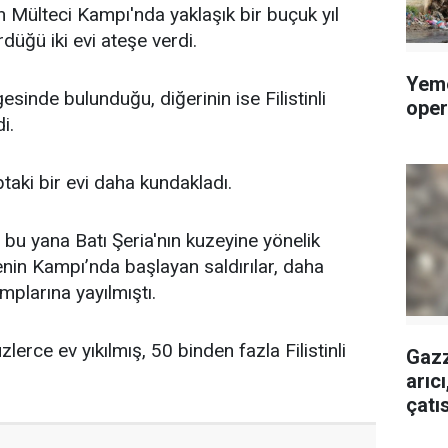
n Mülteci Kampı'nda yaklaşık bir buçuk yıl
üğü iki evi ateşe verdi.
Yeme
esinde bulunduğu, diğerinin ise Filistinli
oper
i.
taki bir evi daha kundakladı.
 bu yana Batı Şeria'nın kuzeyine yönelik
enin Kampı’nda başlayan saldırılar, daha
plarına yayılmıştı.
erce ev yıkılmış, 50 binden fazla Filistinli
Gazz
arıc
çatı