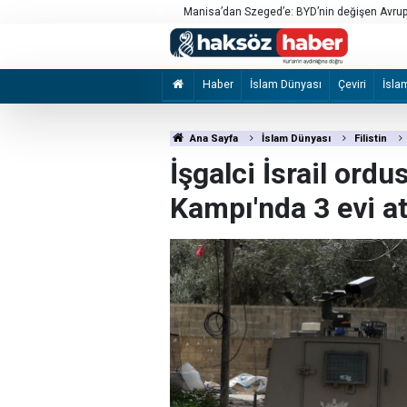
an aşırı güven
Manisa’dan Szeged’e: BYD’nin değişen Avrupa
Haber
İslam Dünyası
Çeviri
İsla
Ana Sayfa
İslam Dünyası
Filistin
İşgalci İsrail ord
Kampı'nda 3 evi a