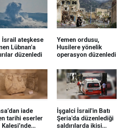
l İsrail ateşkese
Yemen ordusu,
men Lübnan'a
Husilere yönelik
ırılar düzenledi
operasyon düzenledi
sa’dan iade
İşgalci İsrail'in Batı
en tarihi eserler
Şeria'da düzenlediği
 Kalesi’nde
saldırılarda ikisi
ilendi
sağlık görevlisi 6