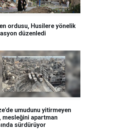
n ordusu, Husilere yönelik
asyon düzenledi
e'de umudunu yitirmeyen
ı, mesleğini apartman
sında sürdürüyor