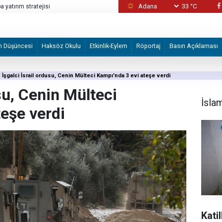
33 °C
 yatırım stratejisi
Katiller önce canlı kalkan olarak kullandı son
m Düşüncesi
Haksöz Okulu
Etkinlik-Eylem
Röportaj
Basın Açıklaması
İşgalci İsrail ordusu, Cenin Mülteci Kampı'nda 3 evi ateşe verdi
usu, Cenin Mülteci
İsla
teşe verdi
Kati