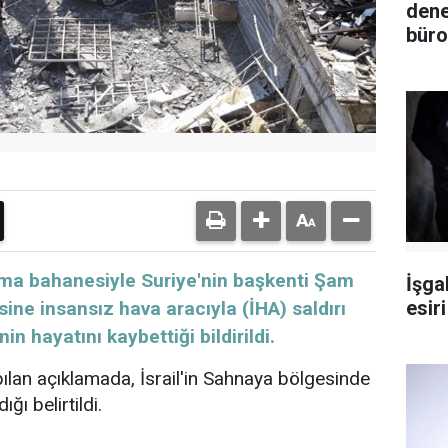
dene
bürol
oruma bahanesiyle Suriye'nin başkenti Şam
İşgal
esir
ine insansız hava aracıyla (İHA) saldırı
in hayatını kaybettiği bildirildi.
pılan açıklamada, İsrail'in Sahnaya bölgesinde
ğı belirtildi.