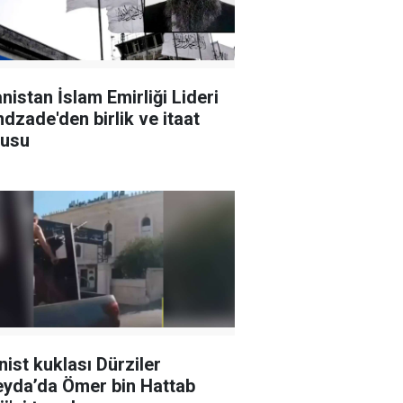
nistan İslam Emirliği Lideri
dzade'den birlik ve itaat
gusu
nist kuklası Dürziler
yda’da Ömer bin Hattab