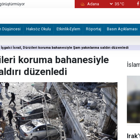
35 °C
yle görüştürmüyor
Afganistan İslam Emirliği Lideri Ahundzade'
m Düşüncesi
Haksöz Okulu
Etkinlik-Eylem
Röportaj
Basın Açıklaması
İşgalci İsrail, Dürzileri koruma bahanesiyle Şam yakınlarına saldırı düzenledi
rzileri koruma bahanesiyle
İsla
ldırı düzenledi
Irak'