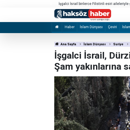
n kayıt büroları açıldı
İşgalci İsrail binlerce Filistinli esiri aileleri
Haber
İslam Dünyası
Çeviri
İsla
Ana Sayfa
İslam Dünyası
Suriye
İşgalci İsrail, Dü
Şam yakınlarına sa