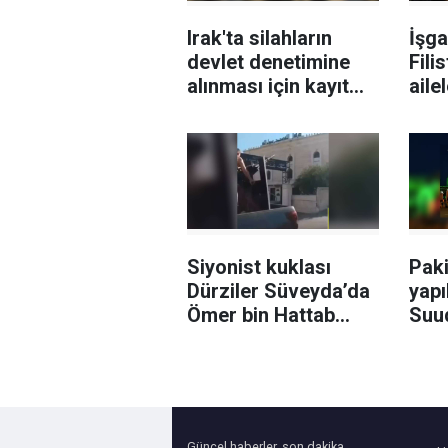
Irak'ta silahların
İşga
devlet denetimine
Filis
alınması için kayıt
aile
büroları açıldı
gör
Siyonist kuklası
Paki
Dürziler Süveyda’da
yapı
Ömer bin Hattab
Suud
Camii'ni taradı
Pak
bayr
ışık
Güncel haberler, son dakika