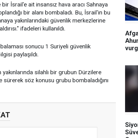
bir İsrail'e ait insansız hava aracı Sahnaya
oplandığı bir alanı bombaladı. Bu, İsrail'in bu
naya yakınlarındaki güvenlik merkezlerine
rısı." ifadeleri kullanıldı.
Afga
Ahun
mbalaması sonucu 1 Suriyeli güvenlik
vur
lgisi paylaşıldı.
 yakınlarında silahlı bir grubun Dürzilere
öne sürerek söz konusu grubu bombaladığını
KAT
Siyo
Süve