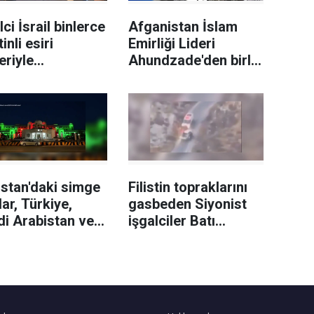
lci İsrail binlerce
Afganistan İslam
tinli esiri
Emirliği Lideri
leriyle
Ahundzade'den birlik
üştürmüyor
ve itaat vurgusu
stan'daki simge
Filistin topraklarını
lar, Türkiye,
gasbeden Siyonist
i Arabistan ve
işgalciler Batı
istan
Şeria'da Kızılay
aklarıyla
ambulansına saldırdı
landırıldı