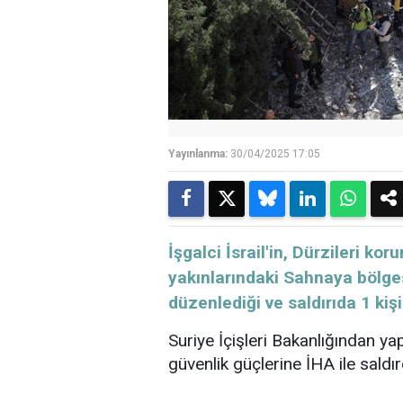
Yayınlanma:
30/04/2025 17:05
İşgalci İsrail'in, Dürzileri k
yakınlarındaki Sahnaya bölges
düzenlediği ve saldırıda 1 kişin
Suriye İçişleri Bakanlığından ya
güvenlik güçlerine İHA ile saldırdı