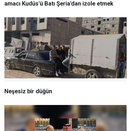
amacı Kudüs'ü Batı Şeria'dan izole etmek
Neşesiz bir düğün