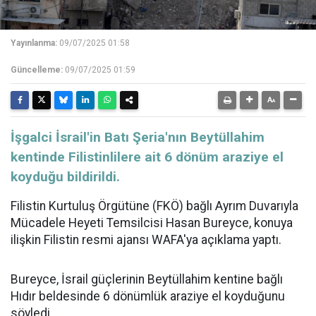
Yayınlanma:
09/07/2025 01:58
Güncelleme:
09/07/2025 01:59
İşgalci İsrail'in Batı Şeria'nın Beytüllahim
kentinde Filistinlilere ait 6 dönüm araziye el
koyduğu bildirildi.
Filistin Kurtuluş Örgütüne (FKÖ) bağlı Ayrım Duvarıyla
Mücadele Heyeti Temsilcisi Hasan Bureyce, konuya
ilişkin Filistin resmi ajansı WAFA'ya açıklama yaptı.
Bureyce,
İsrail
güçlerinin Beytüllahim kentine bağlı
Hıdır beldesinde 6 dönümlük araziye el koyduğunu
söyledi.