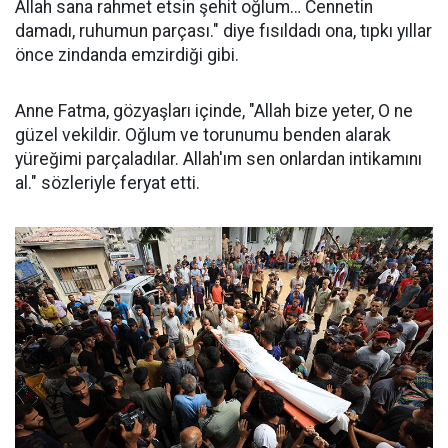
Allah sana rahmet etsin şehit oğlum… Cennetin
damadı, ruhumun parçası." diye fısıldadı ona, tıpkı yıllar
önce zindanda emzirdiği gibi.
Anne Fatma, gözyaşları içinde, "Allah bize yeter, O ne
güzel vekildir. Oğlum ve torunumu benden alarak
yüreğimi parçaladılar. Allah'ım sen onlardan intikamını
al." sözleriyle feryat etti.