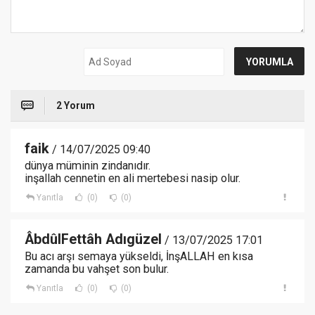
2 Yorum
faik
/ 14/07/2025 09:40
dünya müminin zindanıdır.
inşallah cennetin en ali mertebesi nasip olur.
Yanıtla
(0)
(0)
ÂbdûlFettâh Adıgüzel
/ 13/07/2025 17:01
Bu acı arşı semaya yükseldi, İnşALLAH en kısa
zamanda bu vahşet son bulur.
Yanıtla
(0)
(0)