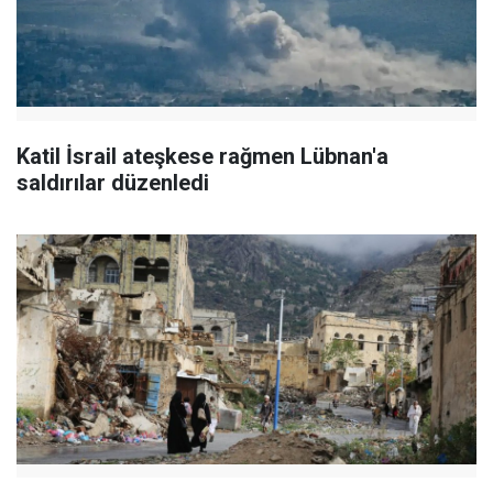
Katil İsrail ateşkese rağmen Lübnan'a
saldırılar düzenledi