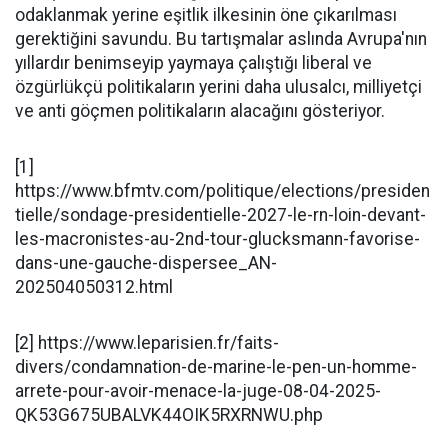
odaklanmak yerine eşitlik ilkesinin öne çıkarılması
gerektiğini savundu. Bu tartışmalar aslında Avrupa'nın
yıllardır benimseyip yaymaya çalıştığı liberal ve
özgürlükçü politikaların yerini daha ulusalcı, milliyetçi
ve anti göçmen politikaların alacağını gösteriyor.
[1]
https://www.bfmtv.com/politique/elections/presiden
tielle/sondage-presidentielle-2027-le-rn-loin-devant-
les-macronistes-au-2nd-tour-glucksmann-favorise-
dans-une-gauche-dispersee_AN-
202504050312.html
[2] https://www.leparisien.fr/faits-
divers/condamnation-de-marine-le-pen-un-homme-
arrete-pour-avoir-menace-la-juge-08-04-2025-
QK53G675UBALVK44OIK5RXRNWU.php