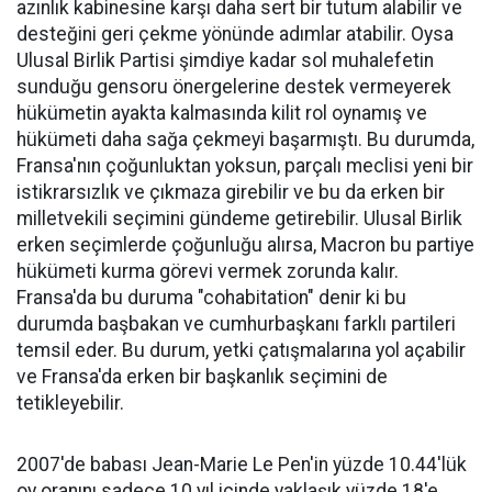
azınlık kabinesine karşı daha sert bir tutum alabilir ve
desteğini geri çekme yönünde adımlar atabilir. Oysa
Ulusal Birlik Partisi şimdiye kadar sol muhalefetin
sunduğu gensoru önergelerine destek vermeyerek
hükümetin ayakta kalmasında kilit rol oynamış ve
hükümeti daha sağa çekmeyi başarmıştı. Bu durumda,
Fransa'nın çoğunluktan yoksun, parçalı meclisi yeni bir
istikrarsızlık ve çıkmaza girebilir ve bu da erken bir
milletvekili seçimini gündeme getirebilir. Ulusal Birlik
erken seçimlerde çoğunluğu alırsa, Macron bu partiye
hükümeti kurma görevi vermek zorunda kalır.
Fransa'da bu duruma "cohabitation" denir ki bu
durumda başbakan ve cumhurbaşkanı farklı partileri
temsil eder. Bu durum, yetki çatışmalarına yol açabilir
ve Fransa'da erken bir başkanlık seçimini de
tetikleyebilir.
2007'de babası Jean-Marie Le Pen'in yüzde 10.44'lük
oy oranını sadece 10 yıl içinde yaklaşık yüzde 18'e