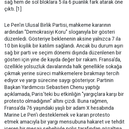
sağ hem de sol bloklara 5 ila 6 puanlık fark atarak öne
çıktı. [1]
Le Pen'in Ulusal Birlik Partisi, mahkeme kararının
ardından "Demokrasiyi Koru" sloganıyla bir gösteri
düzenledi. Gösteriye beklenenin aksine yalnızca 7 ila
10 bin kişilik bir katılım sağlandı. Ancak bu durum aşırı
sağ bir parti ve seçim dönemi dışında düzenlenen bir
gösteri için yine de kayda değer bir rakam. Fransa'da,
özellikle yolsuzluk davalarında halk genellikle sokağa
çıkmak yerine süreci mahkemelere bırakmayı tercih
ediyor ve yargı sürecine saygı gösteriyor. Partinin
Başkan Yardımcısı Sebastien Chenu yaptığı
açıklamada, Paris'teki bu etkinliğin "yargıçlara karşı bir
protesto olmadığının" altını çizdi. Buna rağmen,
Fransa'da 76 yaşındaki yaşlı bir adam X hesabında
Marine Le Pen'i desteklemek ve kararı protesto
etmek amacıyla bir yargı mensubuna hakaret ve tehdit
içeren bir mesajı sebebiyle polis tarafından gözaltına