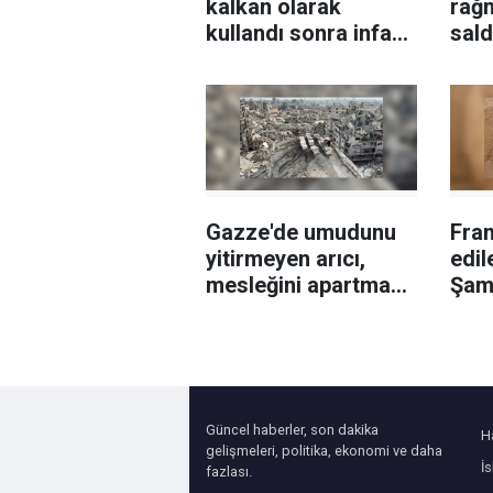
kalkan olarak
rağ
kullandı sonra infaz
sald
etti!
Gazze'de umudunu
Fran
yitirmeyen arıcı,
edil
mesleğini apartman
Şam
çatısında sürdürüyor
serg
Güncel haberler, son dakika
H
gelişmeleri, politika, ekonomi ve daha
İ
fazlası.