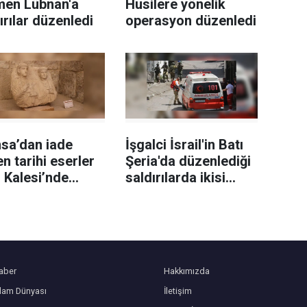
men Lübnan'a
Husilere yönelik
ırılar düzenledi
operasyon düzenledi
sa’dan iade
İşgalci İsrail'in Batı
en tarihi eserler
Şeria'da düzenlediği
 Kalesi’nde
saldırılarda ikisi
ilendi
sağlık görevlisi 6
Filistinli yaralandı
aber
Hakkımızda
slam Dünyası
İletişim