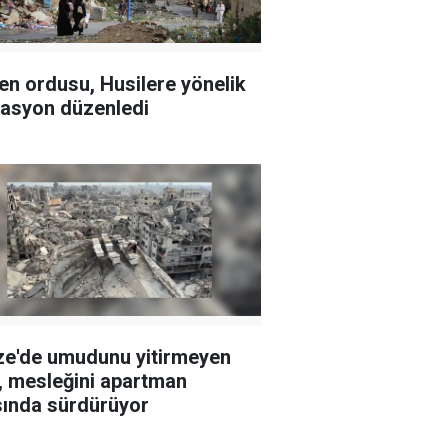
n ordusu, Husilere yönelik
asyon düzenledi
e'de umudunu yitirmeyen
ı, mesleğini apartman
sında sürdürüyor