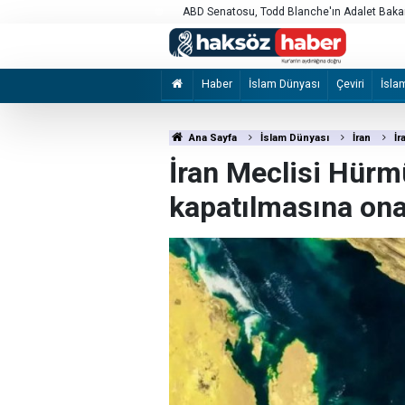
leri destekleyen Yahudilerin ülkeye giriş iznini iptal etti
ABD Senatosu, Todd Blanche'ın Adalet Baka
Haber
İslam Dünyası
Çeviri
İsla
Ana Sayfa
İslam Dünyası
İran
İr
İran Meclisi Hürm
kapatılmasına ona