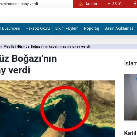
36 °C
nı olmasına onay verdi
Katil İsrail ateşkese rağmen Lübnan'a saldır
m Düşüncesi
Haksöz Okulu
Etkinlik-Eylem
Röportaj
Basın Açıklaması
an Meclisi Hürmüz Boğazı'nın kapatılmasına onay verdi
üz Boğazı'nın
İsla
y verdi
Kati