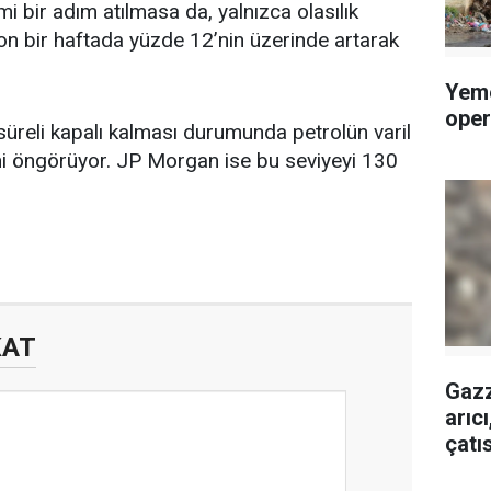
 bir adım atılmasa da, yalnızca olasılık
 son bir haftada yüzde 12’nin üzerinde artarak
Yeme
oper
reli kapalı kalması durumunda petrolün varil
ini öngörüyor. JP Morgan ise bu seviyeyi 130
KAT
Gazz
arıc
çatı