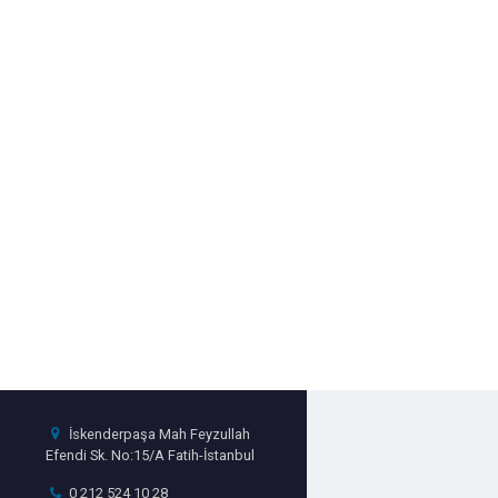
İskenderpaşa Mah Feyzullah
Efendi Sk. No:15/A Fatih-İstanbul
0 212 524 10 28