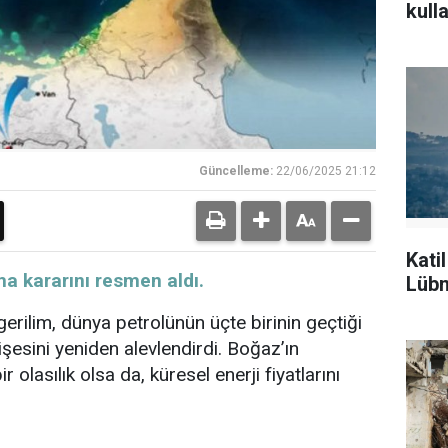
kulla
Güncelleme:
22/06/2025 21:12
Kati
a kararını resmen aldı.
Lübn
gerilim, dünya petrolünün üçte birinin geçtiği
esini yeniden alevlendirdi. Boğaz’ın
lasılık olsa da, küresel enerji fiyatlarını