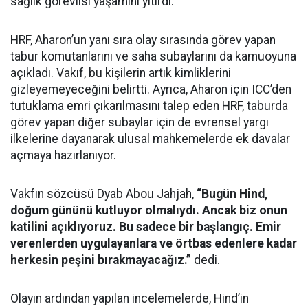
sağlık görevlisi yaşamını yitirdi.
HRF, Aharon’un yanı sıra olay sırasında görev yapan
tabur komutanlarını ve saha subaylarını da kamuoyuna
açıkladı. Vakıf, bu kişilerin artık kimliklerini
gizleyemeyeceğini belirtti. Ayrıca, Aharon için ICC’den
tutuklama emri çıkarılmasını talep eden HRF, taburda
görev yapan diğer subaylar için de evrensel yargı
ilkelerine dayanarak ulusal mahkemelerde ek davalar
açmaya hazırlanıyor.
Vakfın sözcüsü Dyab Abou Jahjah,
“Bugün Hind,
doğum gününü kutluyor olmalıydı. Ancak biz onun
katilini açıklıyoruz. Bu sadece bir başlangıç. Emir
verenlerden uygulayanlara ve örtbas edenlere kadar
herkesin peşini bırakmayacağız.”
dedi.
Olayın ardından yapılan incelemelerde, Hind’in