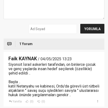
1 Yorum
Faik KAYNAK
/ 04/05/2025 13:23
Siyonsit İsrail askerleri tarafından, on binlerce çocuk
ve genç yaşlarda insan hedef seçilerek (özellikle)
şehid edildi ..
Başta ..
katil Netanyahu ve kabinesi, Ordu'da görevli üst rütbeli
alçakların " savaş suçu işledikleri savıyla " uluslararası
hukuk önünde yargılanmaları gerekir ..
Yanıtla
(0)
(0)