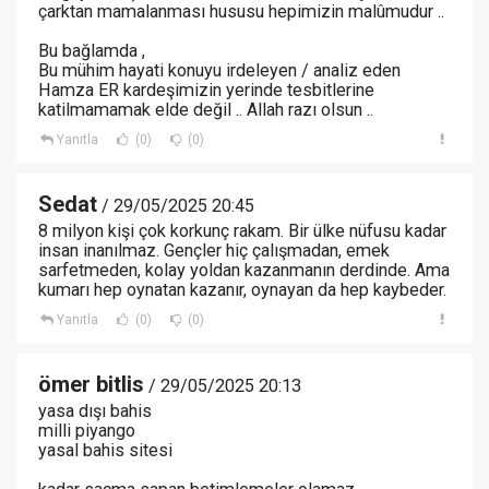
çarktan mamalanması hususu hepimizin malûmudur ..
Bu bağlamda ,
Bu mühim hayati konuyu irdeleyen / analiz eden
Hamza ER kardeşimizin yerinde tesbitlerine
katilmamamak elde değil .. Allah razı olsun ..
Yanıtla
(0)
(0)
Sedat
/ 29/05/2025 20:45
8 milyon kişi çok korkunç rakam. Bir ülke nüfusu kadar
insan inanılmaz. Gençler hiç çalışmadan, emek
sarfetmeden, kolay yoldan kazanmanın derdinde. Ama
kumarı hep oynatan kazanır, oynayan da hep kaybeder.
Yanıtla
(0)
(0)
ömer bitlis
/ 29/05/2025 20:13
yasa dışı bahis
milli piyango
yasal bahis sitesi