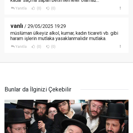
kadar saçma sapan betimlemeler olamaz...
Yanıtla
(0)
(0)
vanlı
/ 29/05/2025 19:29
müslüman ülkeyiz alkol, kumar, kadın ticareti vb. gibi
haram işlerin mutlaka yasaklanmalıdır mutlaka.
Yanıtla
(0)
(0)
Bunlar da İlginizi Çekebilir