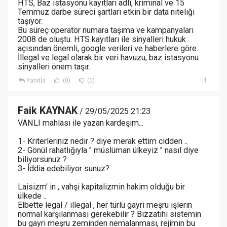
HTS, Baz istasyonu kayıtları adlî, kriminal ve 15
Temmuz darbe süreci şartları etkin bir data niteliği
taşıyor.
Bu süreç operatör numara taşıma ve kampanyaları
2008 de oluştu. HTS kayıtları ile sinyalleri hukuk
açısından önemli, google verileri ve haberlere göre..
İllegal ve legal olarak bir veri havuzu, baz istasyonu
sinyalleri önem taşır.
Yanıtla
(0)
(0)
Faik KAYNAK
/ 29/05/2025 21:23
VANLI mahlası ile yazan kardeşim...
1- Kriterleriniz nedir ? diye merak ettim cidden ..
2- Gönül rahatlığıyla " müslüman ülkeyiz " nasıl diye
biliyorsunuz ?
3- İddia edebiliyor sunuz?
Laisizm' in , vahşi kapitalizmin hakim olduğu bir
ülkede ..
Elbette legal / illegal , her türlü gayri meşru işlerin
normal karşılanması gerekebilir ? Bizzatihi sistemin
bu gayri meşru zeminden nemalanması, rejimin bu