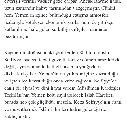
elverişli verimli vadiler göze çarpar. Ancak Rayme halkı,
uzun zamandır kahve tarımından vazgeçmiştir. Çünkü
hem Yemen’in içinde bulunduğu çatışma atmosferi
nedeniyle kötüleşen ekonomik şartlar hem de gittikçe
katlanılmaz hale gelen su kıtlığı çiftçileri canından
bezdirmiştir.
Rayme’nin doğusundaki şehirlerden 80 bin nüfuslu
Selfiyye, sadece tabiat güzellikleri ve cömert arazileriyle
değil, aynı zamanda kaliteli insan kaynağıyla da
dikkatleri çeker. Yemen’in on yıllardır içine savrulduğu
ve içten içe kavrulduğu onca krize rağmen, Selfiyye’de
canlı bir siyasî ve dinî hayat vardır. Müslüman Kardeşler
Teşkilâtı’nın Yemen kolu sayılabilecek Islâh Hareketi
burada hep çok güçlüdür mesela. Keza Selfiyye’nin cami
ve mescitlerinde İslâmî ilimleri tedris geleneği de
kökleşmiştir.