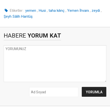
Etiketler :
yemen
,
Husi
,
taha kılınç
,
Yemen İhvanı
,
zeydi
,
Şeyh Sâlih Hantûş
HABERE
YORUM KAT