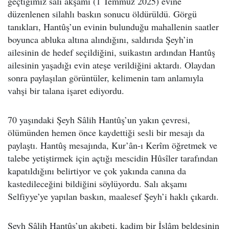
geçtiğimiz salı akşamı (1 Temmuz 2025) evine
düzenlenen silahlı baskın sonucu öldürüldü. Görgü
tanıkları, Hantûş’un evinin bulunduğu mahallenin saatler
boyunca abluka altına alındığını, saldırıda Şeyh’in
ailesinin de hedef seçildiğini, suikastın ardından Hantûş
ailesinin yaşadığı evin ateşe verildiğini aktardı. Olaydan
sonra paylaşılan görüntüler, kelimenin tam anlamıyla
vahşi bir talana işaret ediyordu.
70 yaşındaki Şeyh Sâlih Hantûş’un yakın çevresi,
ölümünden hemen önce kaydettiği sesli bir mesajı da
paylaştı. Hantûş mesajında, Kur’ân-ı Kerîm öğretmek ve
talebe yetiştirmek için açtığı mescidin Hûsîler tarafından
kapatıldığını belirtiyor ve çok yakında canına da
kastedileceğini bildiğini söylüyordu. Salı akşamı
Selfiyye’ye yapılan baskın, maalesef Şeyh’i haklı çıkardı.
Şeyh Sâlih Hantûş’un akıbeti, kadim bir İslâm beldesinin