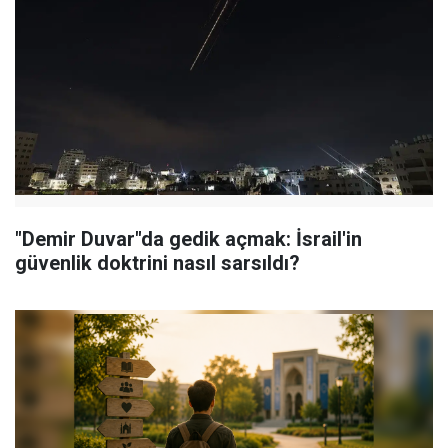
"Demir Duvar"da gedik açmak: İsrail'in
güvenlik doktrini nasıl sarsıldı?