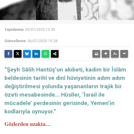
Yayınlanma:
05/07/2025 13:30
Güncelleme:
06/07/2025 15:28
“Şeyh Sâlih Hantûş’un akıbeti, kadim bir İslâm
beldesinin tarihî ve dinî hüviyetinin adım adım
değiştirilmesi yolunda yaşananların trajik bir
özeti mesabesinde... Hûsîler, ‘İsrail ile
mücadele’ perdesinin gerisinde, Yemen’in
kodlarıyla oynuyor.”
Gözlerden uzakta…