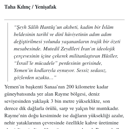
Taha Kılınç / Yenişafak
“Şeyh Sâlih Hantûş’un akıbeti, kadim bir İslâm
beldesinin tarihî ve dinî hüviyetinin adım adım
değiştirilmesi yolunda yaşananların trajik bir özeti
mesabesinde. Mutedil Zeydîleri İran’ın ideolojik
çerçevesinin içine çekerek militanlaştıran Hûsîler,
“İsrail’le mücadele” perdesinin gerisinde,
Yemen’in kodlarıyla oynuyor. Sessiz sedasız,
gözlerden uzakta…”
Yemen’in başkenti Sanaa’nın 200 kilometre kadar
güneybatısında yer alan Rayme bölgesi, deniz
seviyesinden yaklaşık 3 bin metre yükseklikte, son
derece dik dağlarla örülü, sarp ve yalçın bir mıntıkadır.
Rayme’nin doğu kesiminde ise dağların yüksekliği azalır,
nehir yataklarının çevresinde özellikle kahve üretimine