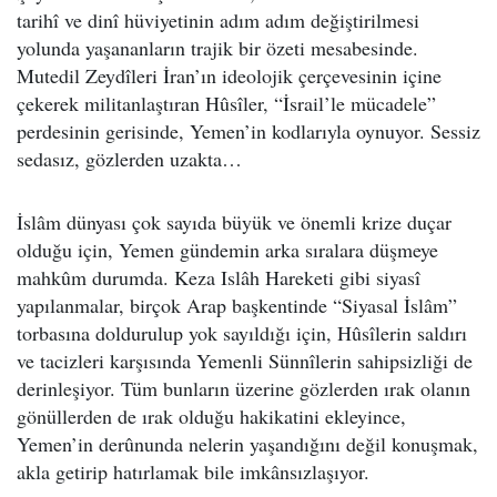
tarihî ve dinî hüviyetinin adım adım değiştirilmesi
yolunda yaşananların trajik bir özeti mesabesinde.
Mutedil Zeydîleri İran’ın ideolojik çerçevesinin içine
çekerek militanlaştıran Hûsîler, “İsrail’le mücadele”
perdesinin gerisinde, Yemen’in kodlarıyla oynuyor. Sessiz
sedasız, gözlerden uzakta…
İslâm dünyası çok sayıda büyük ve önemli krize duçar
olduğu için, Yemen gündemin arka sıralara düşmeye
mahkûm durumda. Keza Islâh Hareketi gibi siyasî
yapılanmalar, birçok Arap başkentinde “Siyasal İslâm”
torbasına doldurulup yok sayıldığı için, Hûsîlerin saldırı
ve tacizleri karşısında Yemenli Sünnîlerin sahipsizliği de
derinleşiyor. Tüm bunların üzerine gözlerden ırak olanın
gönüllerden de ırak olduğu hakikatini ekleyince,
Yemen’in derûnunda nelerin yaşandığını değil konuşmak,
akla getirip hatırlamak bile imkânsızlaşıyor.