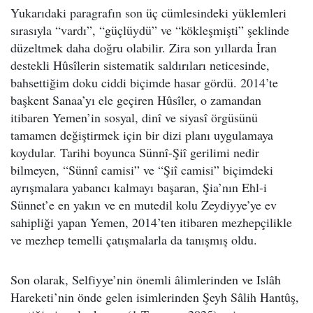
Yukarıdaki paragrafın son üç cümlesindeki yüklemleri
sırasıyla “vardı”, “güçlüydü” ve “kökleşmişti” şeklinde
düzeltmek daha doğru olabilir. Zira son yıllarda İran
destekli Hûsîlerin sistematik saldırıları neticesinde,
bahsettiğim doku ciddi biçimde hasar gördü. 2014’te
başkent Sanaa’yı ele geçiren Hûsîler, o zamandan
itibaren Yemen’in sosyal, dinî ve siyasî örgüsünü
tamamen değiştirmek için bir dizi planı uygulamaya
koydular. Tarihi boyunca Sünnî-Şiî gerilimi nedir
bilmeyen, “Sünnî camisi” ve “Şiî camisi” biçimdeki
ayrışmalara yabancı kalmayı başaran, Şia’nın Ehl-i
Sünnet’e en yakın ve en mutedil kolu Zeydiyye’ye ev
sahipliği yapan Yemen, 2014’ten itibaren mezhepçilikle
ve mezhep temelli çatışmalarla da tanışmış oldu.
Son olarak, Selfiyye’nin önemli âlimlerinden ve Islâh
Hareketi’nin önde gelen isimlerinden Şeyh Sâlih Hantûş,