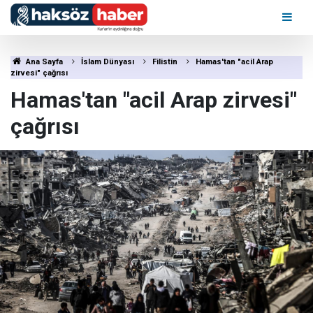
Ana Sayfa
İslam Dünyası
Filistin
Hamas'tan "acil Arap
zirvesi" çağrısı
Hamas'tan "acil Arap zirvesi"
çağrısı