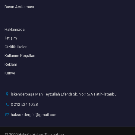
Basın Açıklaması
Hakkımızda
İletişim
Gizlilik İlkeleri
Kullanım Koşulları
Reklam
Künye
İskenderpaşa Mah Feyzullah Efendi Sk. No:15/A Fatih-İstanbul
0 212 524 10 28
haksozdergisi@gmail.com
© 2000 Haksöz Haber. Tüm hakları