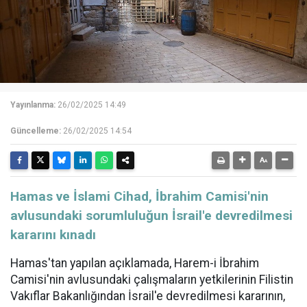
Yayınlanma:
26/02/2025 14:49
Güncelleme:
26/02/2025 14:54
Hamas ve İslami Cihad, İbrahim Camisi'nin
avlusundaki sorumluluğun İsrail'e devredilmesi
kararını kınadı
Hamas'tan yapılan açıklamada, Harem-i İbrahim
Camisi'nin avlusundaki çalışmaların yetkilerinin Filistin
Vakıflar Bakanlığından İsrail'e devredilmesi kararının,