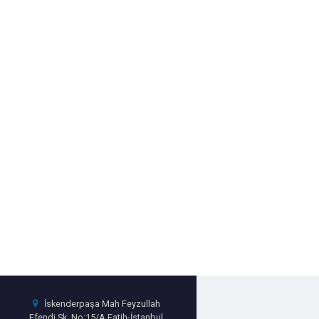
İskenderpaşa Mah Feyzullah
Efendi Sk. No:15/A Fatih-İstanbul