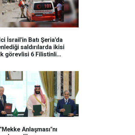
ci İsrail'in Batı Şeria'da
nlediği saldırılarda ikisi
k görevlisi 6 Filistinli
landı
 "Mekke Anlaşması"nı