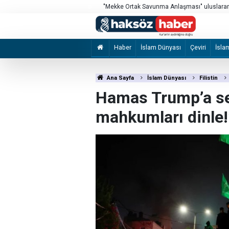
si’nde sergilendi
"Mekke Ortak Savunma Anlaşması" uluslarara
Haber
İslam Dünyası
Çeviri
İsla
Ana Sayfa
İslam Dünyası
Filistin
Hamas Trump’a sesl
mahkumları dinle!