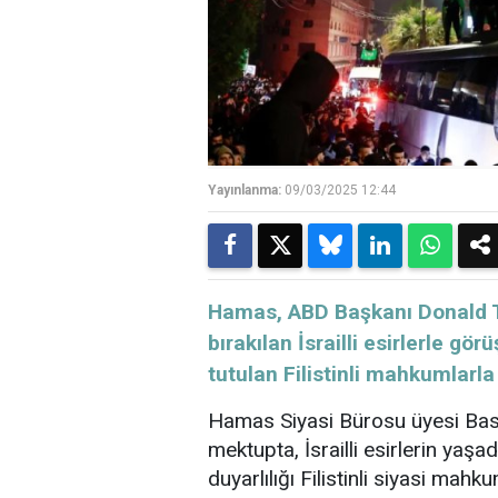
Yayınlanma:
09/03/2025 12:44
Hamas, ABD Başkanı Donald T
bırakılan İsrailli esirlerle g
tutulan Filistinli mahkumlarla
Hamas Siyasi Bürosu üyesi Bas
mektupta, İsrailli esirlerin yaşad
duyarlılığı Filistinli siyasi ma