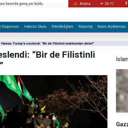
26 °C
sı basında geniş yer buldu
Bunlar normal değil!
m Düşüncesi
Haksöz Okulu
Etkinlik-Eylem
Röportaj
Basın Açıklaması
Hamas Trump’a seslendi: “Bir de Filistinli mahkumları dinle!”
endi: “Bir de Filistinli
İsla
”
Gazz