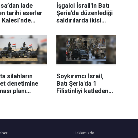
sa’dan iade
İşgalci İsrail'in Batı
en tarihi eserler
Şeria'da düzenlediği
 Kalesi’nde
saldırılarda ikisi
ilendi
sağlık görevlisi 6
Filistinli yaralandı
'ta silahların
Soykırımcı İsrail,
et denetimine
Batı Şeria'da 1
ması planı
Filistinliyi katleden
samında kayıt
askerler hakkındaki
ları açıldı
soruşturmayı kapattı
aber
Hakkımızda