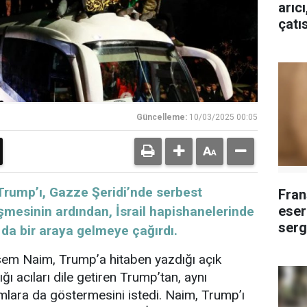
arıc
çatı
Güncelleme:
10/03/2025 00:05
rump’ı, Gazze Şeridi’nde serbest
Fran
eser
örüşmesinin ardından, İsrail hapishanelerinde
serg
 da bir araya gelmeye çağırdı.
em Naim, Trump’a hitaben yazdığı açık
ığı acıları dile getiren Trump’tan, aynı
hkumlara da göstermesini istedi. Naim, Trump’ı