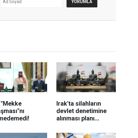
n "Mekke
Irak'ta silahların
aşması"nı
devlet denetimine
medemedi!
alınması planı
kapsamında kayıt
büroları açıldı