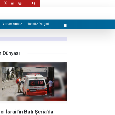
ırılarda ikisi sağlık görevlisi 6 Filistinli
İran "Mekke Anlaşması"nı hazmedemedi!
Yorum Analiz
Haksöz Dergisi
m Dünyası
ci İsrail'in Batı Şeria'da