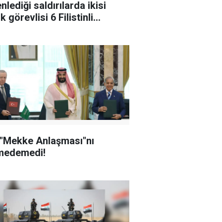
nlediği saldırılarda ikisi
k görevlisi 6 Filistinli
landı
 "Mekke Anlaşması"nı
medemedi!