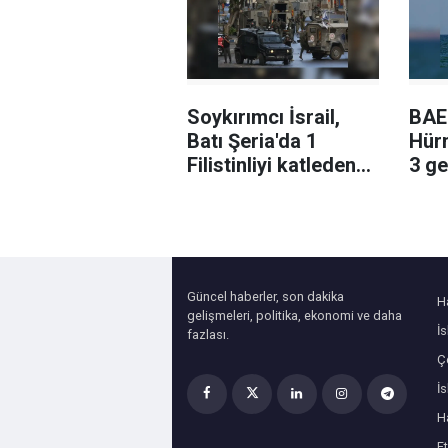
Soykırımcı İsrail,
BAE:
Batı Şeria'da 1
Hür
Filistinliyi katleden
3 ge
askerler hakkındaki
uğra
soruşturmayı kapattı
Güncel haberler, son dakika
H
gelişmeleri, politika, ekonomi ve daha
İ
fazlası.
Çe
İ
H
Et