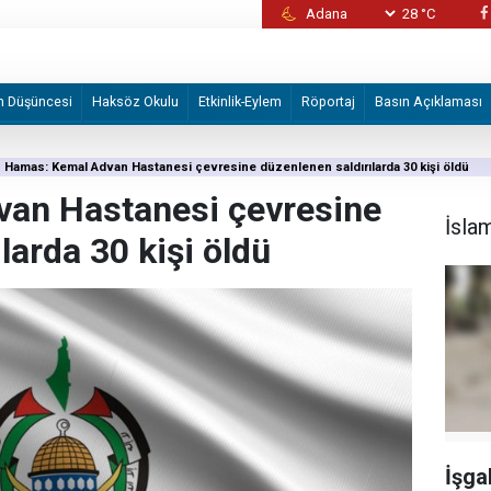
28 °C
İşgalci İsrail'in Batı Şeria'da düzenlediği sald
yaralandı
m Düşüncesi
Haksöz Okulu
Etkinlik-Eylem
Röportaj
Basın Açıklaması
Hamas: Kemal Advan Hastanesi çevresine düzenlenen saldırılarda 30 kişi öldü
an Hastanesi çevresine
İsla
larda 30 kişi öldü
İşgal