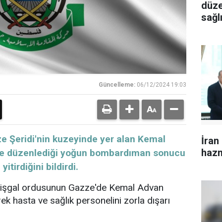
düze
sağlı
yara
Güncelleme:
06/12/2024 19:03
 Şeridi'nin kuzeyinde yer alan Kemal
İran
haz
ne düzenlediği yoğun bombardıman sonucu
itirdiğini bildirdi.
 işgal ordusunun Gazze'de Kemal Advan
k hasta ve sağlık personelini zorla dışarı