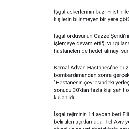
İşgal askerlerinin bazı Filistinl
kişilerin bilinmeyen bir yere göt
İşgal ordusunun Gazze Şeridi'nin
işlemeye devam ettiği vurgula
hastaneleri de hedef almayı sü
Kemal Advan Hastanesi'ne düze
bombardımandan sonra gerçekle
"Hastanenin çevresindeki yerle
sonucu 30'dan fazla kişi şehit ol
kullanıldı.
İşgal rejiminin 14 aydan beri Fil
belirtilen açıklamada, Tel Aviv