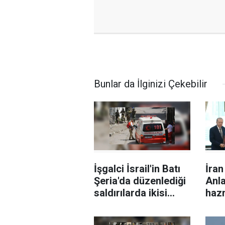
Bunlar da İlginizi Çekebilir
İşgalci İsrail'in Batı
İra
Şeria'da düzenlediği
Anl
saldırılarda ikisi
haz
sağlık görevlisi 6
Filistinli yaralandı