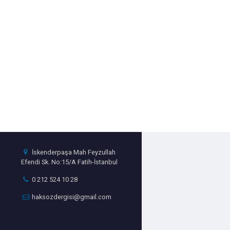
İskenderpaşa Mah Feyzullah
Efendi Sk. No:15/A Fatih-İstanbul
0 212 524 10 28
haksozdergisi@gmail.com