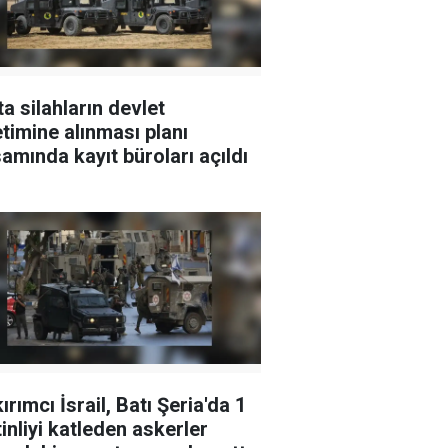
ta silahların devlet
timine alınması planı
amında kayıt büroları açıldı
ırımcı İsrail, Batı Şeria'da 1
tinliyi katleden askerler