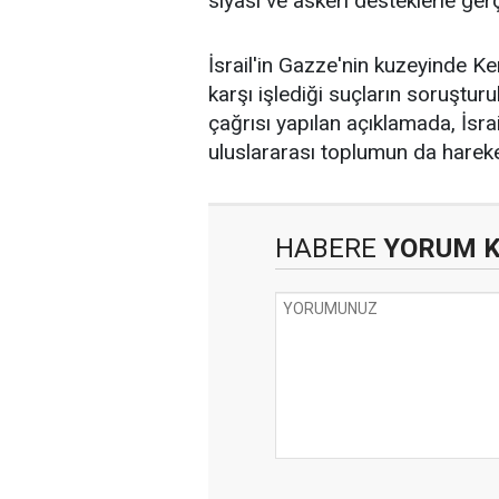
siyasi ve askeri desteklerle gerç
İsrail'in Gazze'nin kuzeyinde 
karşı işlediği suçların soruştur
çağrısı yapılan açıklamada, İsrai
uluslararası toplumun da harek
HABERE
YORUM 