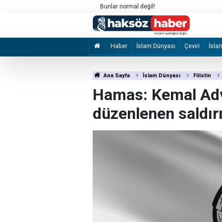
ı basında geniş yer buldu
Bunlar normal değil!
Haber
İslam Dünyası
Çeviri
İsla
Ana Sayfa
İslam Dünyası
Filistin
Hamas: Kemal Adv
düzenlenen saldırı