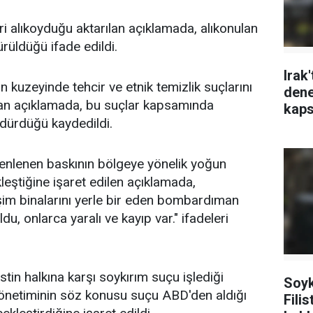
ileri alıkoyduğu aktarılan açıklamada, alıkonulan
ürüldüğü ifade edildi.
Irak'
 kuzeyinde tehcir ve etnik temizlik suçlarını
dene
nan açıklamada, bu suçlar kapsamında
kaps
rdürdüğü kaydedildi.
nlenen baskının bölgeye yönelik yoğun
ştiğine işaret edilen açıklamada,
şim binalarını yerle bir eden bombardıman
du, onlarca yaralı ve kayıp var." ifadeleri
istin halkına karşı soykırım suçu işlediği
Soyk
 yönetiminin söz konusu suçu ABD'den aldığı
Filis