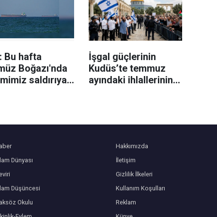
 Bu hafta
İşgal güçlerinin
müz Boğazı'nda
Kudüs’te temmuz
mimiz saldırıya
ayındaki ihlallerinin
dı
bilançosu açıklandı
aber
Hakkımızda
slam Dünyası
İletişim
viri
Gizlilik İlkeleri
slam Düşüncesi
Kullanım Koşulları
aksöz Okulu
Reklam
kinlik-Eylem
Künye