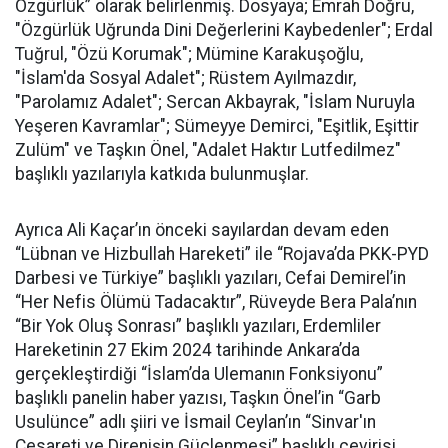
Özgürlük” olarak belirlenmiş. Dosyaya; Emrah Doğru,
"Özgürlük Uğrunda Dini Değerlerini Kaybedenler"; Erdal
Tuğrul, "Özü Korumak"; Mümine Karakuşoğlu,
"İslam'da Sosyal Adalet"; Rüstem Ayılmazdır,
"Parolamız Adalet"; Sercan Akbayrak, "İslam Nuruyla
Yeşeren Kavramlar"; Sümeyye Demirci, "Eşitlik, Eşittir
Zulüm" ve Taşkın Önel, "Adalet Haktır Lutfedilmez"
başlıklı yazılarıyla katkıda bulunmuşlar.
Ayrıca Ali Kaçar’ın önceki sayılardan devam eden
“Lübnan ve Hizbullah Hareketi” ile “Rojava’da PKK-PYD
Darbesi ve Türkiye” başlıklı yazıları, Cefai Demirel’in
“Her Nefis Ölümü Tadacaktır”, Rüveyde Bera Pala’nın
“Bir Yok Oluş Sonrası” başlıklı yazıları, Erdemliler
Hareketinin 27 Ekim 2024 tarihinde Ankara’da
gerçekleştirdiği “İslam’da Ulemanın Fonksiyonu”
başlıklı panelin haber yazısı, Taşkın Önel’in “Garb
Usulünce” adlı şiiri ve İsmail Ceylan’ın “Sinvar'ın
Cesareti ve Direnişin Güçlenmesi” başlıklı çevirisi