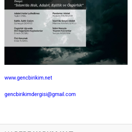
www.gencbirikim.net
gencbirikimdergisi@gmail.com