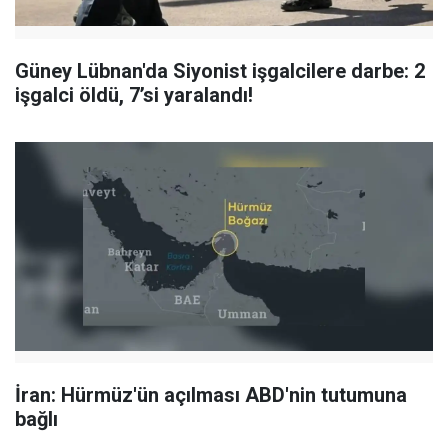
Güney Lübnan'da Siyonist işgalcilere darbe: 2
işgalci öldü, 7’si yaralandı!
İran: Hürmüz'ün açılması ABD'nin tutumuna
bağlı