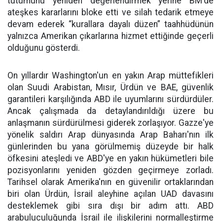
tutumunu yeniden değerlendirmek yerine BM'de
ateşkes kararlarını bloke etti ve silah tedarik etmeye
devam ederek “kurallara dayalı düzen” taahhüdünün
yalnızca Amerikan çıkarlarına hizmet ettiğinde geçerli
olduğunu gösterdi.
On yıllardır Washington'un en yakın Arap müttefikleri
olan Suudi Arabistan, Mısır, Ürdün ve BAE, güvenlik
garantileri karşılığında ABD ile uyumlarını sürdürdüler.
Ancak çalışmada da detaylandırıldığı üzere bu
anlaşmanın sürdürülmesi giderek zorlaşıyor. Gazze'ye
yönelik saldırı Arap dünyasında Arap Baharı'nın ilk
günlerinden bu yana görülmemiş düzeyde bir halk
öfkesini ateşledi ve ABD'ye en yakın hükümetleri bile
pozisyonlarını yeniden gözden geçirmeye zorladı.
Tarihsel olarak Amerika'nın en güvenilir ortaklarından
biri olan Ürdün, İsrail aleyhine açılan UAD davasını
desteklemek gibi sıra dışı bir adım attı. ABD
arabuluculuğunda İsrail ile ilişkilerini normalleştirme