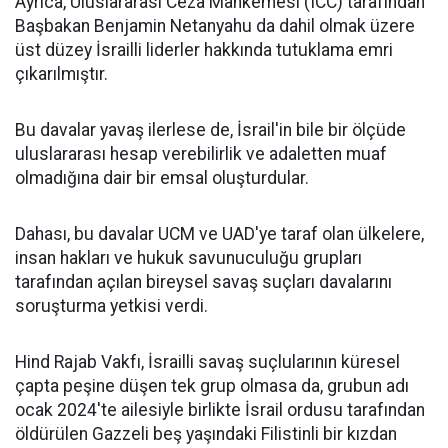
Ayrıca, Uluslararası Ceza Mahkemesi (ICC) tarafından
Başbakan Benjamin Netanyahu da dahil olmak üzere
üst düzey İsrailli liderler hakkında tutuklama emri
çıkarılmıştır.
Bu davalar yavaş ilerlese de, İsrail'in bile bir ölçüde
uluslararası hesap verebilirlik ve adaletten muaf
olmadığına dair bir emsal oluşturdular.
Dahası, bu davalar UCM ve UAD'ye taraf olan ülkelere,
insan hakları ve hukuk savunuculuğu grupları
tarafından açılan bireysel savaş suçları davalarını
soruşturma yetkisi verdi.
Hind Rajab Vakfı, İsrailli savaş suçlularının küresel
çapta peşine düşen tek grup olmasa da, grubun adı
ocak 2024'te ailesiyle birlikte İsrail ordusu tarafından
öldürülen Gazzeli beş yaşındaki Filistinli bir kızdan