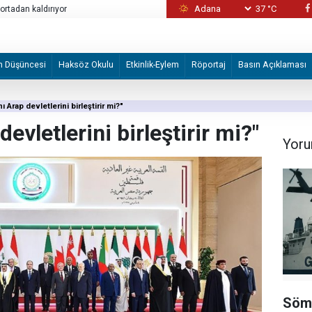
37 °C
ABD'nin North Carolina eyaletinde silahlı sal
m Düşüncesi
Haksöz Okulu
Etkinlik-Eylem
Röportaj
Basın Açıklaması
 Arap devletlerini birleştirir mi?"
evletlerini birleştirir mi?"
Yoru
Sömü