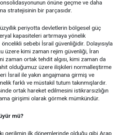
 konsolidasyonunun önüne geçme ve daha
a stratejisinin bir parçasıdır.
yıllık periyotta devletlerin bölgesel güç
ryal kapasiteleri artırmaya yönelik
ncelikli sebebi İsrail güvenliğidir. Dolayısıyla
u üzere kimi zaman rejim güvenliği, İran
imi zaman ortak tehdit algısı, kimi zaman da
t olduğumuz üzere ilişkileri normalleştirme
eri İsrail ile yakın angajmana girmiş ve
lik farklı ve müstakil tutum takınmışlardır.
nde ortak hareket edilmesini istikrarsızlığın
ama girişimi olarak görmek mümkündür.
büyür mü?
kı gerilimin ilk dönemlerinde olduğu gibi Arap