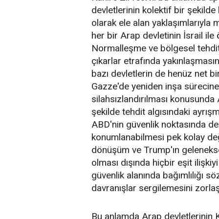
devletlerinin kolektif bir şekilde
olarak ele alan yaklaşımlarıyla
her bir Arap devletinin İsrail ile
Normalleşme ve bölgesel tehdit al
çıkarlar etrafında yakınlaşmasın
bazı devletlerin de henüz net bi
Gazze'de yeniden inşa sürecine 
silahsızlandırılması konusunda Ar
şekilde tehdit algısındaki ayrış
ABD'nin güvenlik noktasında des
konumlanabilmesi pek kolay değ
dönüşüm ve Trump'ın geleneksel 
olması dışında hiçbir eşit ilişk
güvenlik alanında bağımlılığı s
davranışlar sergilemesini zorlaş
Bu anlamda Arap devletlerinin Ka