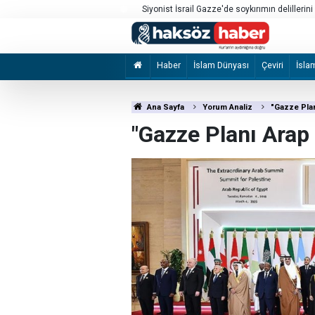
ortadan kaldırıyor
“Dâvûd’a zırh yapma sanatını öğrettik”
Haber
İslam Dünyası
Çeviri
İsla
Ana Sayfa
Yorum Analiz
"Gazze Planı
"Gazze Planı Arap d