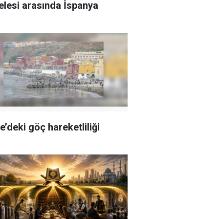
lesi arasında İspanya
e’deki göç hareketliliği