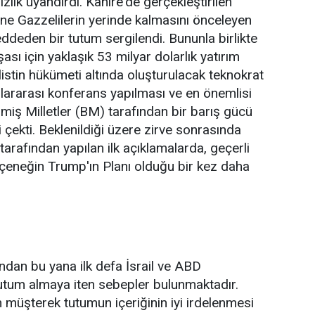
zlık uyandırdı. Kahire'de gerçekleştirilen
ine Gazzelilerin yerinde kalmasını önceleyen
reddeden bir tutum sergilendi. Bununla birlikte
ası için yaklaşık 53 milyar dolarlık yatırım
istin hükümeti altında oluşturulacak teknokrat
slararası konferans yapılması ve en önemlisi
şmiş Milletler (BM) tarafından bir barış gücü
i çekti. Beklenildiği üzere zirve sonrasında
arafından yapılan ilk açıklamalarda, geçerli
eneğin Trump'ın Planı olduğu bir kez daha
ından bu yana ilk defa İsrail ve ABD
 tutum almaya iten sebepler bulunmaktadır.
 müşterek tutumun içeriğinin iyi irdelenmesi