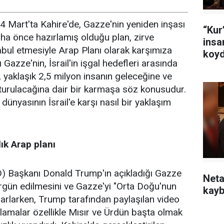
 4 Mart'ta Kahire'de, Gazze'nin yeniden inşası
“Kur’
aha önce hazırlamış olduğu plan, zirve
insa
abul etmesiyle Arap Planı olarak karşımıza
koyd
ğı Gazze'nin, İsrail'in işgal hedefleri arasında
, yaklaşık 2,5 milyon insanın geleceğine ve
şturulacağına dair bir karmaşa söz konusudur.
ünyasının İsrail'e karşı nasıl bir yaklaşım
ık Arap planı
BD) Başkanı Donald Trump'ın açıkladığı Gazze
Neta
ürgün edilmesini ve Gazze'yi "Orta Doğu'nun
kayb
asarlarken, Trump tarafından paylaşılan video
ıklamalar özellikle Mısır ve Ürdün başta olmak