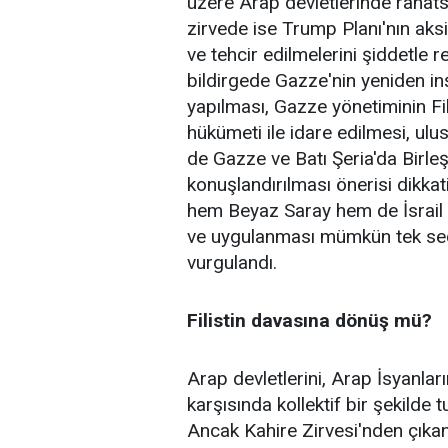
üzere Arap devletlerinde rahatsı
zirvede ise Trump Planı'nın aks
ve tehcir edilmelerini şiddetle 
bildirgede Gazze'nin yeniden inş
yapılması, Gazze yönetiminin Fil
hükümeti ile idare edilmesi, ulu
de Gazze ve Batı Şeria'da Birle
konuşlandırılması önerisi dikkat
hem Beyaz Saray hem de İsrail t
ve uygulanması mümkün tek seç
vurgulandı.
Filistin davasına dönüş mü?
Arap devletlerini, Arap İsyanlar
karşısında kollektif bir şekilde
Ancak Kahire Zirvesi'nden çıkan