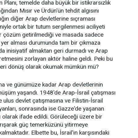
 Planı, temelde daha büyük bir istikrarsızlık
ğından Mısır ve Ürdün'ün tehdit algısını
zlığın diğer Arap devletlerine sıçraması
yle ortak bir tutum sergilenmesi aciliyeti
 bir çözüm getirilmediği ve masada sadece
 yer alması durumunda tam bir çıkmaza
da inisiyatif almaktan geri durmadı ve Arap
etmesini zorlayan aktör haline geldi. Peki bu
a geri dönüş olarak okumak mümkün mü?
na ve günümüze kadar Arap devletlerinin
dönüşüm yaşandı. 1948'de Arap-İsrail çatışması
e ulus devlet çatışmasına ve Filistin-İsrail
anları, sonrasında ise Gazze'de yaşanan
olarak ifade edildi. Görüleceği üzere bir
yrışarak güç temerküzünü yitirmeye
kalmaktadır. Elbette bu, İsrail'in karşısındaki