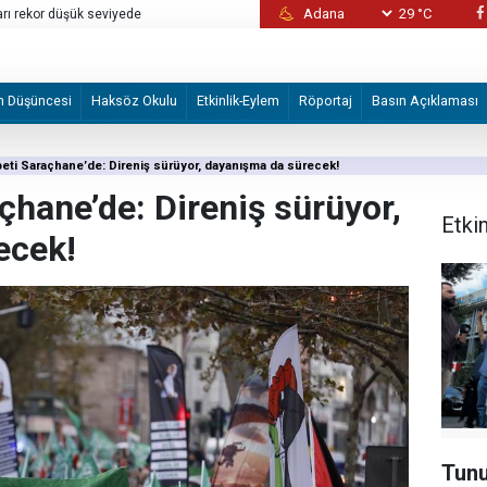
29 °C
kalanan 28 şüpheli tutuklandı
İslam İşbirliği Teşkilatı, Mekke Ortak Sav
karşıladı
m Düşüncesi
Haksöz Okulu
Etkinlik-Eylem
Röportaj
Basın Açıklaması
ti Saraçhane’de: Direniş sürüyor, dayanışma da sürecek!
çhane’de: Direniş sürüyor,
Etki
ecek!
Tunu