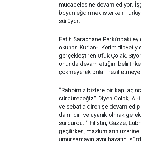
mücadelesine devam ediyor. İşg
boyun eğdirmek isterken Türkiy
sürüyor.
Fatih Saraçhane Parkı’ndaki e
okunan Kur’an-ı Kerim tilavetiy
gerçekleştiren Ufuk Çolak, Siyon
önünde devam ettiğini belirtirke
çökmeyerek onları rezil etmeye 
“Rabbimiz bizlere bir kapı açın
sürdüreceğiz.” Diyen Çolak, Al-i
ve sebatla direnişe devam edip 
daim diri ve uyanık olmak gerekt
sürdürdü: “ Filistin, Gazze, Lübn
geçilirken, mazlumların üzerin
umursamayıp aynı hayatını sürdü