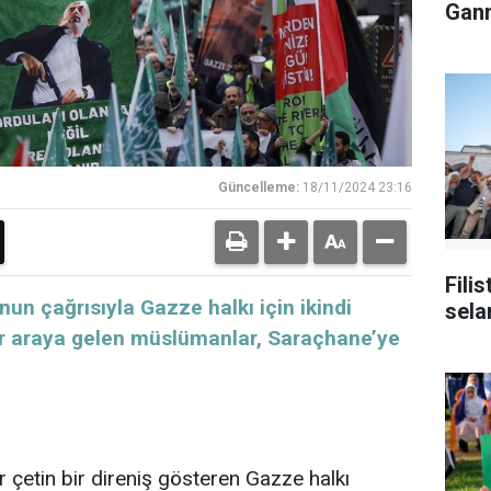
Gann
Güncelleme:
18/11/2024 23:16
Fili
n çağrısıyla Gazze halkı için ikindi
sela
r araya gelen müslümanlar, Saraçhane’ye
 çetin bir direniş gösteren Gazze halkı