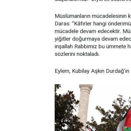
Müslümanların mücadelesinin k
Daras: “Kâfirler hangi önderimi
mücadele devam edecektir. Müsl
yiğitler doğurmaya devam edec
inşallah Rabbimiz bu ümmete h
sözlerini noktaladı.
Eylem, Kubilay Aşkın Durdağ’ın 