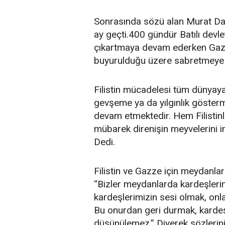
Sonrasında sözü alan Murat Dar
ay geçti.400 gündür Batılı devle
çıkartmaya devam ederken Gazze
buyurulduğu üzere sabretmeye 
Filistin mücadelesi tüm dünyay
gevşeme ya da yılgınlık göste
devam etmektedir. Hem Filistin
mübarek direnişin meyvelerini i
Dedi.
Filistin ve Gazze için meydanl
“Bizler meydanlarda kardeşlerim
kardeşlerimizin sesi olmak, onl
Bu onurdan geri durmak, kardeş
düşünülemez.” Diyerek sözlerin