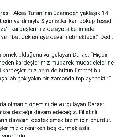
as: “Aksa Tufanı’nın üzerinden yaklaşık 14
tlerin yardımıyla Siyonistler kan döküp fesad
’li kardeşlerimiz de ayet-i kerimede
ve ribat beklemeye devam etmektedir.” Dedi.
a örnek olduğunu vurgulayan Daras, “Hiçbir
rmeden kardeşlerimiz mübarek mücadelelerine
li kardeşlerimiz hem de bütün ümmet bu
nşallah çok yakın bir zamanda toplayacaktır.”
arda olmanın önemini de vurgulayan Daras:
ize desteğe devam edeceğiz. Filistinli
arın davasını desteklemek bizim için onurdur.
lerimiz direnirken boş durmak asla
i sürdürdü.