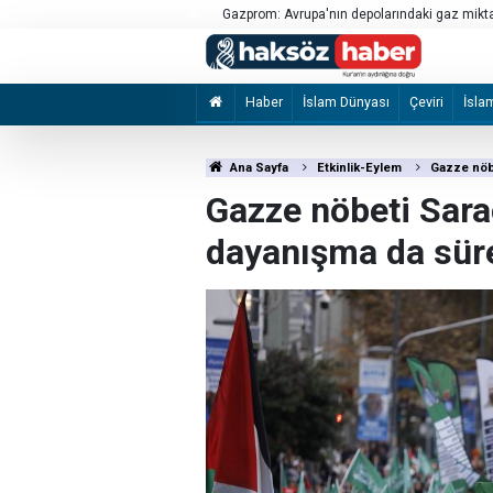
İzmir merkezli suç örgütü operasyonunda ya
Haber
İslam Dünyası
Çeviri
İsla
Ana Sayfa
Etkinlik-Eylem
Gazze nöbe
Gazze nöbeti Sara
dayanışma da sür