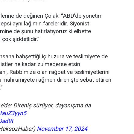
erine de değinen Çolak: “ABD’de yönetim
psi aynı lağımın fareleridir. Siyonist
mine de şunu hatırlatıyoruz ki elbette
çok şiddetlidir.”
sana bahşettiği iç huzura ve teslimiyete de
istler ne kadar zulmederse etsin
anı, Rabbimize olan rağbet ve teslimiyetlerini
a mahrumiyete rağmen direnişte sebat ettiren
.”
e’de: Direniş sürüyor, dayanışma da
SHauZ3yyn5
Oad9t
HaksozHaber)
November 17, 2024