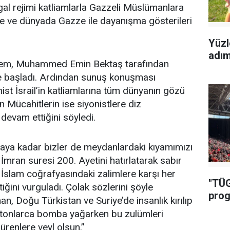
al rejimi katliamlarla Gazzeli Müslümanlara
e ve dünyada Gazze ile dayanışma gösterileri
Yüzl
adımı
ylem, Muhammed Emin Bektaş tarafından
le başladı. Ardından sunuş konuşması
ist İsrail’in katliamlarına tüm dünyanın gözü
n Mücahitlerin ise siyonistlere diz
devam ettiğini söyledi.
caya kadar bizler de meydanlardaki kıyamımızı
 İmran suresi 200. Ayetini hatırlatarak sabır
İslam coğrafyasındaki zalimlere karşı her
"TÜG
iğini vurguladı. Çolak sözlerini şöyle
prog
an, Doğu Türkistan ve Suriye’de insanlık kırılıp
e tonlarca bomba yağarken bu zulümleri
renlere veyl olsun.”