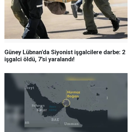
Güney Lübnan'da Siyonist işgalcilere darbe: 2
işgalci öldü, 7’si yaralandı!