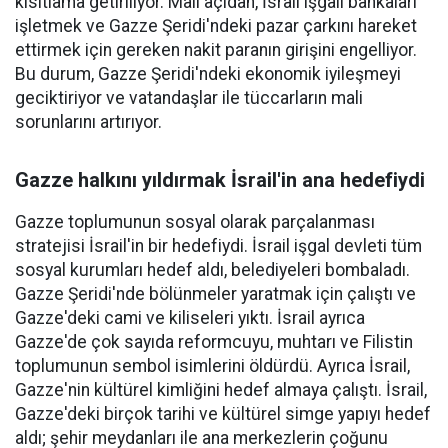
kısıtlama getiriliyor. Mali açıdan, İsrail işgali bankaları
işletmek ve Gazze Şeridi'ndeki pazar çarkını hareket
ettirmek için gereken nakit paranın girişini engelliyor.
Bu durum, Gazze Şeridi'ndeki ekonomik iyileşmeyi
geciktiriyor ve vatandaşlar ile tüccarların mali
sorunlarını artırıyor.
Gazze halkını yıldırmak İsrail'in ana hedefiydi
Gazze toplumunun sosyal olarak parçalanması
stratejisi İsrail'in bir hedefiydi. İsrail işgal devleti tüm
sosyal kurumları hedef aldı, belediyeleri bombaladı.
Gazze Şeridi'nde bölünmeler yaratmak için çalıştı ve
Gazze'deki cami ve kiliseleri yıktı. İsrail ayrıca
Gazze'de çok sayıda reformcuyu, muhtarı ve Filistin
toplumunun sembol isimlerini öldürdü. Ayrıca İsrail,
Gazze'nin kültürel kimliğini hedef almaya çalıştı. İsrail,
Gazze'deki birçok tarihi ve kültürel simge yapıyı hedef
aldı; şehir meydanları ile ana merkezlerin çoğunu