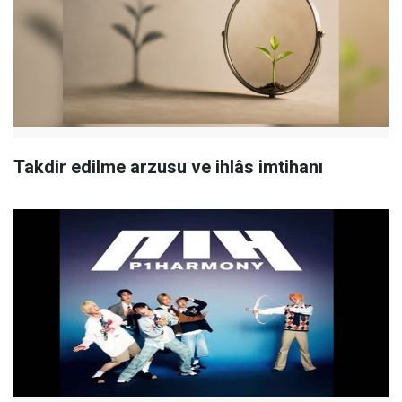
Takdir edilme arzusu ve ihlâs imtihanı