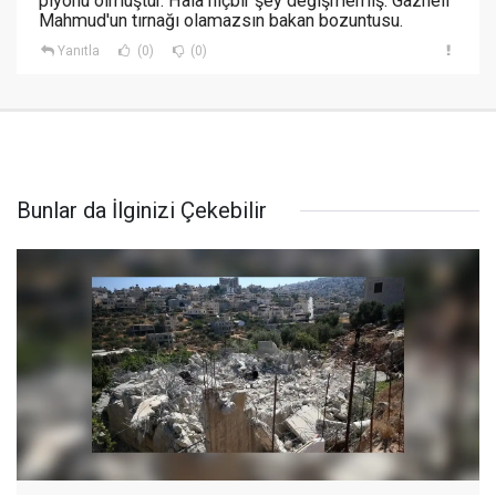
piyonu olmuştur. Hala hiçbir şey değişmemiş. Gazneli
Mahmud'un tırnağı olamazsın bakan bozuntusu.
Yanıtla
(0)
(0)
Bunlar da İlginizi Çekebilir