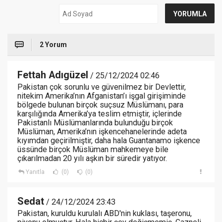
2 Yorum
Fettah Adıgüzel
/ 25/12/2024 02:46
Pakistan çok sorunlu ve güvenilmez bir Devlettir,
nitekim Amerika’nın Afganistan’ı işgal girişiminde
bölgede bulunan birçok suçsuz Müslümanı, para
karşılığında Amerika’ya teslim etmiştir, içlerinde
Pakistanlı Müslümanlarında bulunduğu birçok
Müslüman, Amerika’nın işkencehanelerinde adeta
kıyımdan geçirilmiştir, daha hala Guantanamo işkence
üssünde birçok Müslüman mahkemeye bile
çıkarılmadan 20 yılı aşkın bir süredir yatıyor.
Yanıtla
(0)
(0)
Sedat
/ 24/12/2024 23:43
Pakistan, kuruldu kurulalı ABD'nin kuklası, taşeronu,