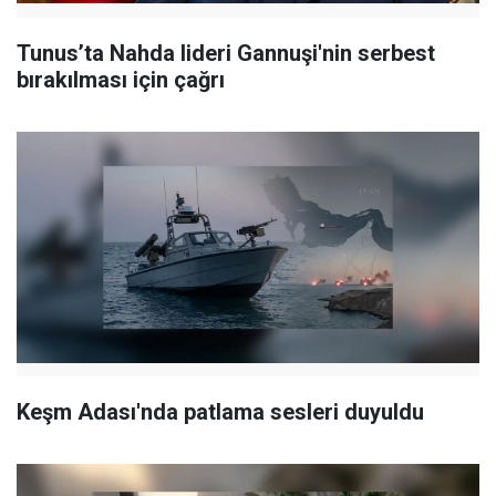
Tunus’ta Nahda lideri Gannuşi'nin serbest
bırakılması için çağrı
Keşm Adası'nda patlama sesleri duyuldu