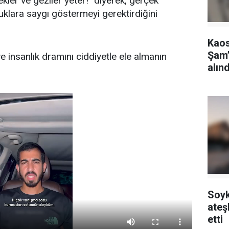
kler ve geziler yeter!" diyerek, gerçek
klara saygı göstermeyi gerektirdiğini
Kaos
Şam’
ve insanlık dramını ciddiyetle ele almanın
alınd
Soyk
ateş
etti