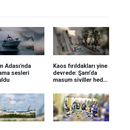
m Adası'nda
Kaos fırıldakları yine
ama sesleri
devrede: Şam’da
uldu
masum siviller hedef
alındı