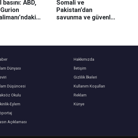
l basını: ABD,
Somali ve
 Gurion
Pakistan’dan
alimanı’ndaki
savunma ve güvenlik
 yakıt ikmal
iş birliği için
larını geri
mutabakat
meye başladı
aber
Hakkımızda
slam Dünyası
İletişim
viri
Gizlilik İlkeleri
slam Düşüncesi
Kullanım Koşulları
aksöz Okulu
Reklam
kinlik-Eylem
Künye
öportaj
asın Açıklaması