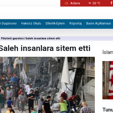
26 °C
İzmir Büyükşehir Belediyesine yönelik "iha
2 şüpheli tutuklandı
m Düşüncesi
Haksöz Okulu
Etkinlik-Eylem
Röportaj
Basın Açıklaması
Filistinli gazeteci Saleh insanlara sitem etti
 Saleh insanlara sitem etti
İsla
Tunu