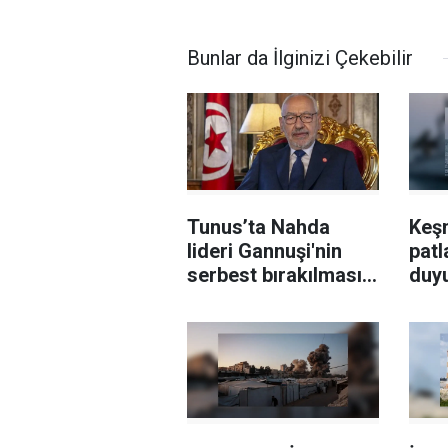
Bunlar da İlginizi Çekebilir
Tunus’ta Nahda
Keş
lideri Gannuşi'nin
patl
serbest bırakılması
duy
için çağrı