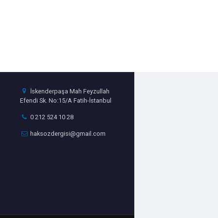
İskenderpaşa Mah Feyzullah
Efendi Sk. No:15/A Fatih-İstanbul
0 212 524 10 28
haksozdergisi@gmail.com