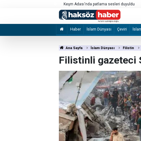
kılması için çağrı
Keşm Adası'nda patlama sesleri duyuldu
Haber
İslam Dünyası
Çeviri
İsla
Ana Sayfa
İslam Dünyası
Filistin
Filistinli gazeteci