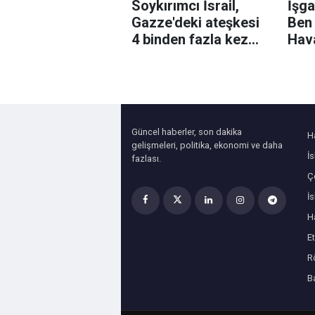
Soykırımcı İsrail,
İşga
Gazze'deki ateşkesi
Ben
4 binden fazla kez
Hav
ihlal etti
bazı
uçak
çek
Güncel haberler, son dakika
H
gelişmeleri, politika, ekonomi ve daha
İ
fazlası.
Çe
İ
H
Et
R
B