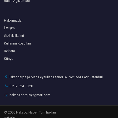
Basın Açıklaması
Hakkımızda
İletişim
Gizlilik İlkeleri
Kullanım Koşulları
Reklam
Künye
İskenderpaşa Mah Feyzullah Efendi Sk. No:15/A Fatih-İstanbul
0 212 524 10 28
haksozdergisi@gmail.com
© 2000 Haksöz Haber. Tüm hakları
saklıdır