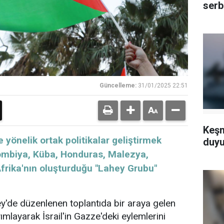
serb
Güncelleme:
31/01/2025 22:51
Keşm
rail'e yönelik ortak politikalar geliştirmek
duyu
lombiya, Küba, Honduras, Malezya,
rika'nın oluşturduğu "Lahey Grubu"
ey'de düzenlenen toplantıda bir araya gelen
ayımlayarak İsrail'in Gazze'deki eylemlerini