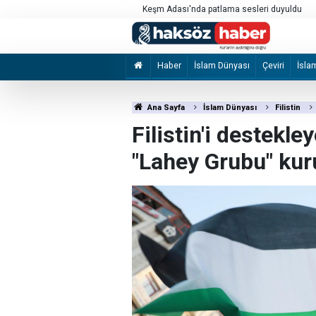
kılması için çağrı
Keşm Adası'nda patlama sesleri duyuldu
Haber
İslam Dünyası
Çeviri
İsla
Ana Sayfa
İslam Dünyası
Filistin
Filistin'i destekl
"Lahey Grubu" kur