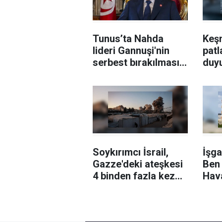
Tunus’ta Nahda
Keş
lideri Gannuşi'nin
patl
serbest bırakılması
duy
için çağrı
Soykırımcı İsrail,
İşga
Gazze'deki ateşkesi
Ben
4 binden fazla kez
Hav
ihlal etti
bazı
uçak
çek