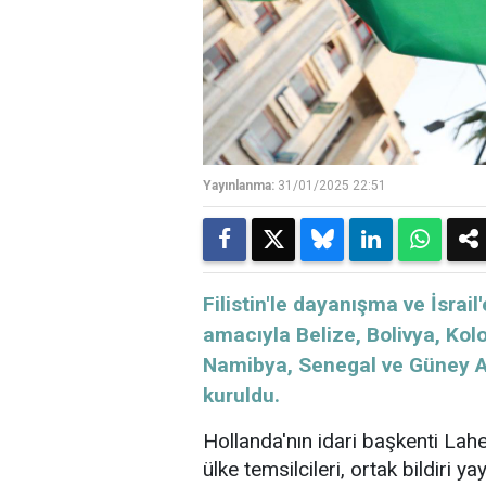
Yayınlanma:
31/01/2025 22:51
​​​​​​​Filistin'le dayanışma ve İs
amacıyla Belize, Bolivya, Ko
Namibya, Senegal ve Güney Af
kuruldu.
Hollanda'nın idari başkenti Lah
ülke temsilcileri, ortak bildiri y