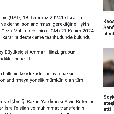
ı'nın (UAD) 18 Temmuz 2024'te İsrail'in
Kaos
 ve derhal sonlandırması gerektiğine ilişkin
Şam’
sı Ceza Mahkemesi'nin (UCM) 21 Kasım 2024
alınd
ası kararını destekleme taahhüdünde bulundu.
ahey Büyükelçisi Ammar Hijazi, grubun
klarını belirtti.
n halkının kendi kaderini tayin hakkını
 sonlandırmaya yönelik mümkün olan tüm
Soyk
ler ve İşbirliği Bakan Yardımcısı Alvin Botes'un
ateş
ler İsrail'e silah ve mühimmat transferinin
etti