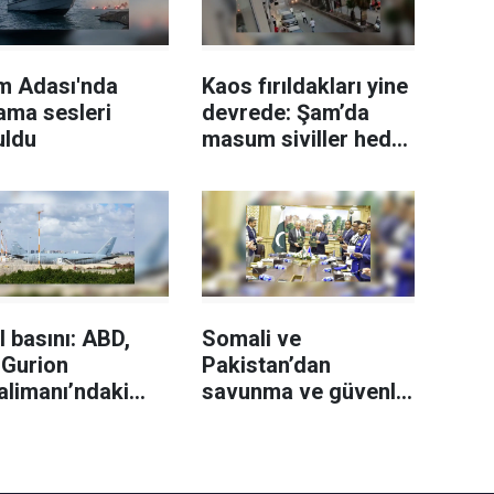
m Adası'nda
Kaos fırıldakları yine
ama sesleri
devrede: Şam’da
uldu
masum siviller hedef
alındı
l basını: ABD,
Somali ve
 Gurion
Pakistan’dan
alimanı’ndaki
savunma ve güvenlik
 yakıt ikmal
iş birliği için
larını geri
mutabakat
meye başladı