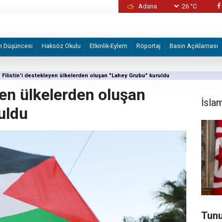
26 °C
İzmir Büyükşehir Belediyesine yönelik "iha
2 şüpheli tutuklandı
m Düşüncesi
Haksöz Okulu
Etkinlik-Eylem
Röportaj
Basın Açıklaması
Filistin'i destekleyen ülkelerden oluşan "Lahey Grubu" kuruldu
eyen ülkelerden oluşan
İsla
uldu
Tunu