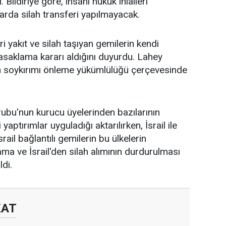
 Bildiriye göre, insani
hukuk
ihlalleri
arda silah transferi yapılmayacak.
eri
yakıt
ve silah taşıyan gemilerin kendi
asaklama kararı aldığını duyurdu. Lahey
rin soykırımı önleme yükümlülüğü çerçevesinde
bu'nun kurucu üyelerinden bazılarının
i yaptırımlar uyguladığı aktarılırken, İsrail ile
srail bağlantılı gemilerin bu ülkelerin
ma ve İsrail'den silah alımının durdurulması
ldi.
KAT