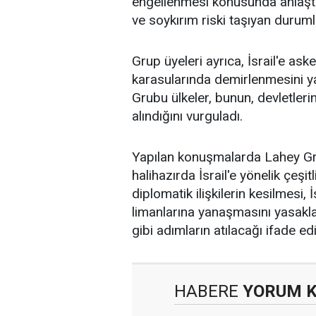
engellenmesi konusunda anlaştı.
ve
soykırım
riski taşıyan duruml
Grup üyeleri ayrıca, İsrail'e ask
karasularında demirlenmesini y
Grubu ülkeler, bunun, devletle
alındığını vurguladı.
Yapılan konuşmalarda Lahey Gru
halihazırda İsrail'e yönelik çeşitl
diplomatik ilişkilerin kesilmesi, İ
limanlarına yanaşmasını yasakla
gibi adımların atılacağı ifade edi
HABERE
YORUM 