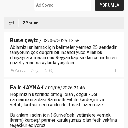
2 Yorum
Buse çeyiz
/ 03/06/2026 13:58
Ablamizı anlatmak için kelimeler yetmez 25 sendedir
tanıyorum çok değerli bir insandı yüce Allah bu
dünyayı aratmasın onu Reyyan kapısından cennetin en
güzel yerine saraylarda yaşatsın
Yanıtla
(0)
(0)
Faik KAYNAK
/ 01/06/2026 21:46
Hepimizin üzerinde emeği olan , özgür -Der
camiamızın ablası Rahmetli Fahite kardeşimizin
vefatı, tarifsiz derin acılı izler bıraktı üzerimize ..
Bu anlamlı adım için ( Suriye'deki yetimlere yemek
ikramı) kardeş/ partner kuruluşumuz olan fetih vakfına
teşekkür ediyoruz ..