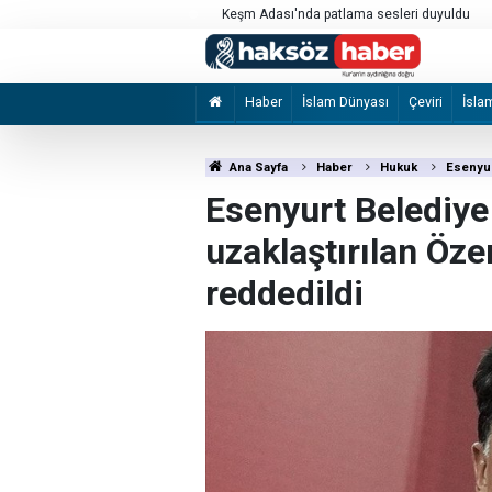
kılması için çağrı
Keşm Adası'nda patlama sesleri duyuldu
Haber
İslam Dünyası
Çeviri
İsla
Ana Sayfa
Haber
Hukuk
Esenyur
Esenyurt Belediye
uzaklaştırılan Özer
reddedildi