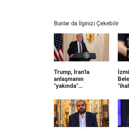
Bunlar da İlginizi Çekebilir
Trump, İran'la
İzmi
anlaşmanın
Bele
"yakında"
"iha
sağlanabileceğini
karı
söyledi
sor
şüph