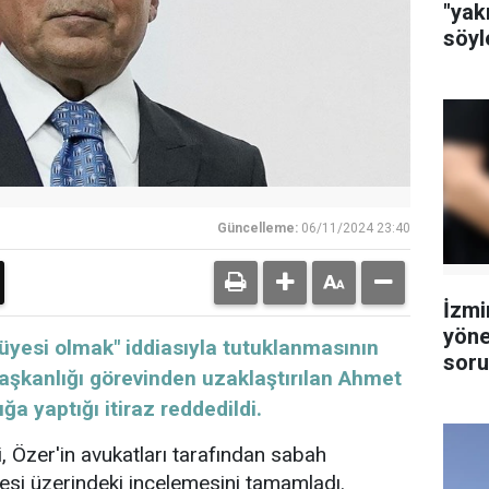
"yak
söyl
Güncelleme:
06/11/2024 23:40
İzmi
yöne
 üyesi olmak" iddiasıyla tutuklanmasının
soru
aşkanlığı görevinden uzaklaştırılan Ahmet
tutu
ğa yaptığı itiraz reddedildi.
 Özer'in avukatları tarafından sabah
çesi üzerindeki incelemesini tamamladı.