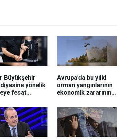
r Büyükşehir
Avrupa'da bu yılki
diyesine yönelik
orman yangınlarının
leye fesat
ekonomik zararının
ştırma"
19 milyar avroyu
uşturmasında 2
geçtiği tahmin
eli tutuklandı
ediliyor