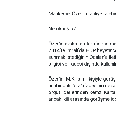
Mahkeme, Özer'in tahliye talebin
Ne olmuştu?
Özer'in avukatları tarafından m
2014'te İmralı'da HDP heyetince
sunmak istediğinin Öcalan'a iletil
bilgisi ve iradesi dışında kullanıl
Özer'in, M.K. isimli kişiyle gör
hitabındaki "siz" ifadesinin neza
örgüt liderlerinden Remzi Kartal'
ancak ikili arasında görüşme i