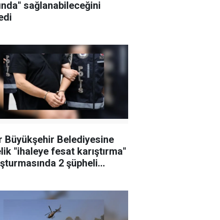
ında" sağlanabileceğini
edi
r Büyükşehir Belediyesine
lik "ihaleye fesat karıştırma"
şturmasında 2 şüpheli
klandı