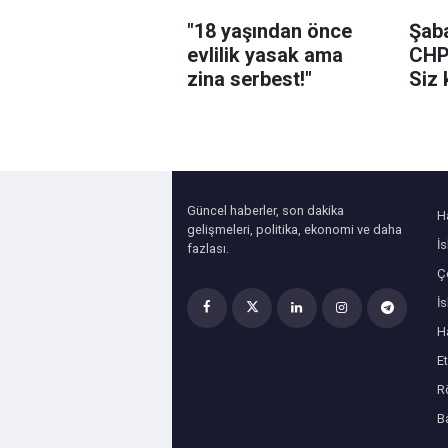
"18 yaşından önce
Şaba
evlilik yasak ama
CHP
zina serbest!"
Siz 
yedi
Güncel haberler, son dakika
H
gelişmeleri, politika, ekonomi ve daha
İ
fazlası.
Çe
İ
H
Et
R
B