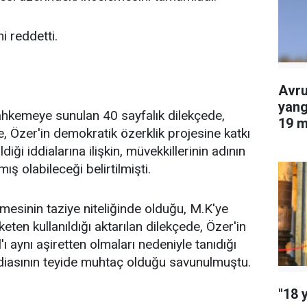
i reddetti.
Avru
yang
ahkemeye sunulan 40 sayfalık dilekçede,
19 m
, Özer'in demokratik özerklik projesine katkı
edil
diği iddialarına ilişkin, müvekkillerinin adının
mış olabileceği belirtilmişti.
üşmesinin taziye niteliğinde olduğu, M.K'ye
keten kullanıldığı aktarılan dilekçede, Özer'in
ı aynı aşiretten olmaları nedeniyle tanıdığı
ddiasının teyide muhtaç olduğu savunulmuştu.
"18 