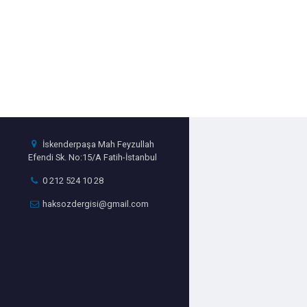
İskenderpaşa Mah Feyzullah
Efendi Sk. No:15/A Fatih-İstanbul
0 212 524 10 28
haksozdergisi@gmail.com