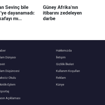
n Sevinç bile
Güney Afrika'nın
'ye dayanamadı:
itibarını zedeleyen
kafayı mı
darbe
niz?
aber
Hakkımızda
slam Dünyası
İletişim
viri
Gizlilik İlkeleri
slam Düşüncesi
Kullanım Koşulları
aksöz Okulu
Reklam
kinlik-Eylem
Künye
öportaj
asın Açıklaması