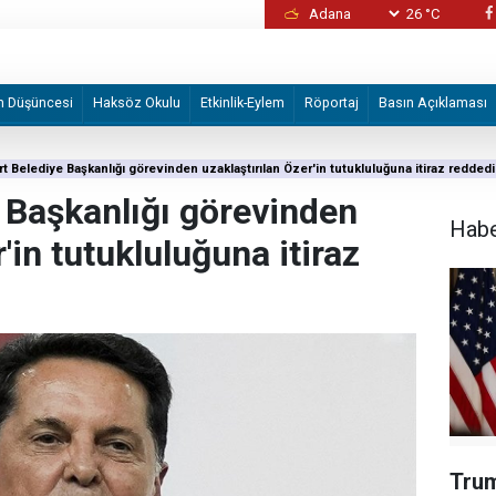
26 °C
İzmir Büyükşehir Belediyesine yönelik "iha
2 şüpheli tutuklandı
m Düşüncesi
Haksöz Okulu
Etkinlik-Eylem
Röportaj
Basın Açıklaması
t Belediye Başkanlığı görevinden uzaklaştırılan Özer'in tutukluluğuna itiraz reddedi
 Başkanlığı görevinden
Hab
'in tutukluluğuna itiraz
Trum