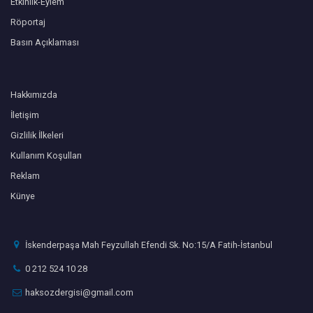
Etkinlik-Eylem
Röportaj
Basın Açıklaması
Hakkımızda
İletişim
Gizlilik İlkeleri
Kullanım Koşulları
Reklam
Künye
İskenderpaşa Mah Feyzullah Efendi Sk. No:15/A Fatih-İstanbul
0 212 524 10 28
haksozdergisi@gmail.com