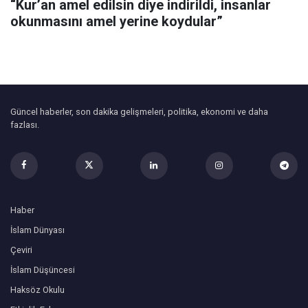
“Kur’an amel edilsin diye indirildi, insanlar
okunmasını amel yerine koydular”
Güncel haberler, son dakika gelişmeleri, politika, ekonomi ve daha
fazlası.
Haber
İslam Dünyası
Çeviri
İslam Düşüncesi
Haksöz Okulu