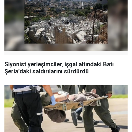
Siyonist yerleşimciler, işgal altındaki Batı
Şeria’daki saldırılarını sürdürdü