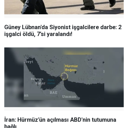
Güney Lübnan'da Siyonist işgalcilere darbe: 2
işgalci öldü, 7’si yaralandı!
İran: Hürmüz'ün açılması ABD'nin tutumuna
bağlı