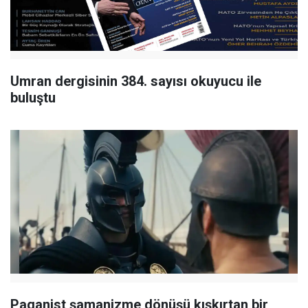
Umran dergisinin 384. sayısı okuyucu ile
buluştu
Paganist şamanizme dönüşü kışkırtan bir