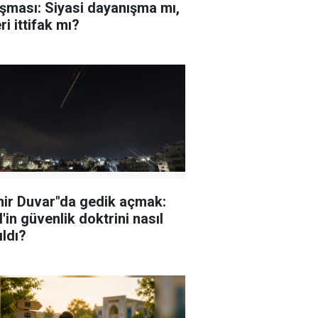
şması: Siyasi dayanışma mı,
ri ittifak mı?
ir Duvar"da gedik açmak:
l'in güvenlik doktrini nasıl
ıldı?