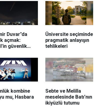
mir Duvar"da
Üniversite seçiminde
ik açmak:
pragmatik anlayışın
il'in güvenlik
tehlikeleri
rini nasıl
ıldı?
ünlük kombine
Sebte ve Melilla
lyu mu, Hasbara
meselesinde Batı’nın
ikiyüzlü tutumu