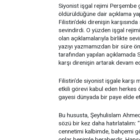
Siyonist işgal rejimi Perşembe 
öldürüldüğüne dair açıklama yapm
Filistin’deki direnişin karşısında
sevindirdi. O yüzden işgal reji
olan açıklamalarıyla birlikte sevi
yazıyı yazmamızdan bir süre ö
tarafından yapılan açıklamada Si
karşı direnişin artarak devam ede
Filistin’de siyonist işgale karş
etkili görevi kabul eden herkes
gayesi dünyada bir paye elde et
Bu hususta, Şeyhulislam Ahmed 
sözü bir kez daha hatırlatalım:
cennetimi kalbimde, bahçemi 
onlar benimle beraberdir. Hap