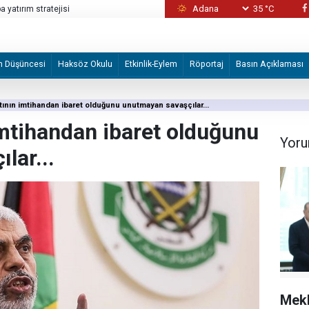
 yatırım stratejisi
35 °C
Katil İsrail, Fili
a infaz etti!
m Düşüncesi
Haksöz Okulu
Etkinlik-Eylem
Röportaj
Basın Açıklaması
ının imtihandan ibaret olduğunu unutmayan savaşçılar...
mtihandan ibaret olduğunu
Yoru
lar...
Mek