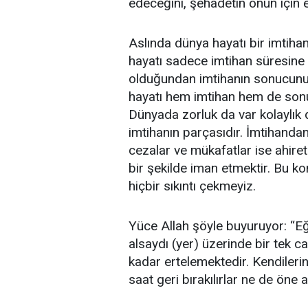
edeceğini, şehadetin onun için 
Aslında dünya hayatı bir imtihan
hayatı sadece imtihan süresine g
olduğundan imtihanın sonucunu
hayatı hem imtihan hem de sonu
Dünyada zorluk da var kolaylık 
imtihanın parçasıdır. İmtihandan
cezalar ve mükafatlar ise ahire
bir şekilde iman etmektir. Bu k
hiçbir sıkıntı çekmeyiz.
Yüce Allah şöyle buyuruyor: “Eğ
alsaydı (yer) üzerinde bir tek ca
kadar ertelemektedir. Kendileri
saat geri bırakılırlar ne de öne a