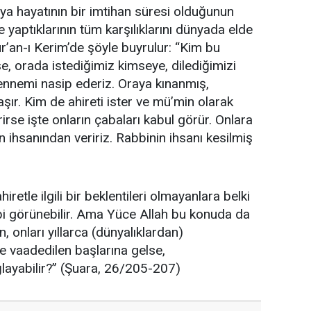
ya hayatının bir imtihan süresi olduğunun
e yaptıklarının tüm karşılıklarını dünyada elde
r’an-ı Kerim’de şöyle buyrulur: “Kim bu
e, orada istediğimiz kimseye, dilediğimizi
ennemi nasip ederiz. Oraya kınanmış,
şır. Kim de ahireti ister ve mü’min olarak
rse işte onların çabaları kabul görür. Onlara
 ihsanından veririz. Rabbinin ihsanı kesilmiş
retle ilgili bir beklentileri olmayanlara belki
i görünebilir. Ama Yüce Allah bu konuda da
, onları yıllarca (dünyalıklardan)
ne vaadedilen başlarına gelse,
ağlayabilir?” (Şuara, 26/205-207)