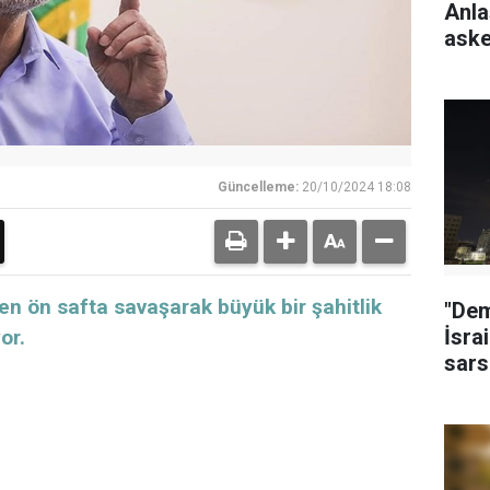
Anla
aske
Güncelleme:
20/10/2024 18:08
en ön safta savaşarak büyük bir şahitlik
"Dem
İsrai
or.
sars