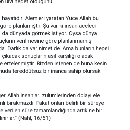
en ulvi hedef olduğunu.
 hayatıdır. Alemleri yaratan Yüce Allah bu
öre planlamıştır. Şu var ki insan aceleci
 da dünyada görmek istiyor. Oysa dünya
çların verilmesine göre planlanmamış.
da. Darlık da var nimet de. Ama bunların hepsi
 çıkacak sonuçların asıl karşılığı olacak
te ertelenmiştir. Bizden istenen de buna kesin
onuda tereddütsüz bir inanca sahip olursak
er Allah insanları zulümlerinden dolayı ele
nlı bırakmazdı. Fakat onları belirli bir süreye
ne verilen süre tamamlandığında artık ne bir
lınırlar.” (Nahl, 16/61)