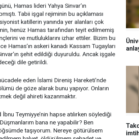
günü, Hamas lideri Yahya Sinvar’ın
ıştı. Tabii işgal rejiminin bu açıklaması
 siyonist katillerin yanında yer alanları çok
minin, henüz Hamas tarafından teyit edilmemiş
nçlerini ve mutluluklarını izhar ettiler. Bizim bu
Üniv
nce Hamas’ın askeri kanadı Kassam Tugayları
anlay
nvar’ın şehit edildiği duyuruldu. Ancak işgale
ceği dile getirildi.
ı mücadele eden İslami Direniş Hareketi’nde
 ölümü de göze alarak bunu yapıyor. Onların
mek değil ahireti kazanmaktır.
İbnu Teymiyye’nin hapse atılırken söylediği
 “Düşmanlarım bana ne yapabilir? Ben
Takd
göğsümde taşıyorum. Nereye götürülsem
imti
sedilmem halvet, öldürülmem şehadet ve