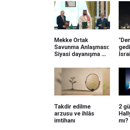
Mekke Ortak
"De
Savunma Anlaşması:
ged
Siyasi dayanışma mı,
İsra
askeri ittifak mı?
dokt
sars
Takdir edilme
2 g
arzusu ve ihlâs
Hal
imtihanı
mı?