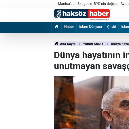
Manisa’dan Szeged’e: BYD’nin değişen Avrupa
Katiller önce canlı kalkan olarak kullandı sonr
Haber
İslam Dünyası
Çeviri
İsla
Ana Sayfa
Yorum Analiz
Dünya hayat
Dünya hayatının i
unutmayan savaşçı