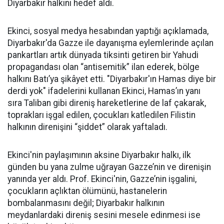
Diyarbakır halkını hedef aldı.
Ekinci, sosyal medya hesabından yaptığı açıklamada,
Diyarbakır'da Gazze ile dayanışma eylemlerinde açılan
pankartları artık dünyada tiksinti getiren bir Yahudi
propagandası olan “antisemitik” ilan ederek, bölge
halkını Batı’ya şikâyet etti. "Diyarbakır'ın Hamas diye bir
derdi yok" ifadelerini kullanan Ekinci, Hamas’ın yanı
sıra Taliban gibi direniş hareketlerine de laf çakarak,
toprakları işgal edilen, çocukları katledilen Filistin
halkının direnişini “şiddet” olarak yaftaladı.
Ekinci'nin paylaşımının aksine Diyarbakır halkı, ilk
günden bu yana zulme uğrayan Gazze’nin ve direnişin
yanında yer aldı. Prof. Ekinci'nin, Gazze’nin işgalini,
çocukların açlıktan ölümünü, hastanelerin
bombalanmasını değil; Diyarbakır halkının
meydanlardaki direniş sesini mesele edinmesi ise