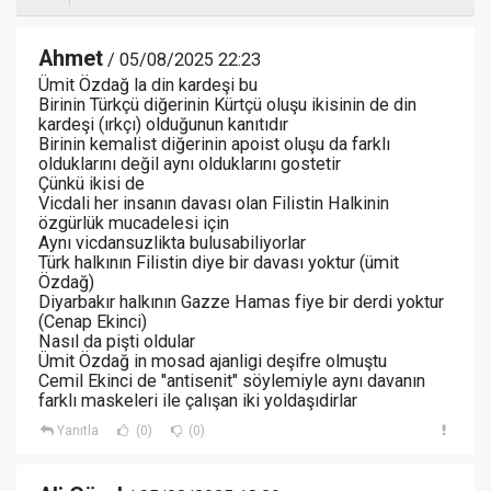
Ahmet
/ 05/08/2025 22:23
Ümit Özdağ la din kardeşi bu
Birinin Türkçü diğerinin Kürtçü oluşu ikisinin de din
kardeşi (ırkçı) olduğunun kanıtıdır
Birinin kemalist diğerinin apoist oluşu da farklı
olduklarını değil aynı olduklarını gostetir
Çünkü ikisi de
Vicdali her insanın davası olan Filistin Halkinin
özgürlük mucadelesi için
Aynı vicdansuzlikta bulusabiliyorlar
Türk halkının Filistin diye bir davası yoktur (ümit
Özdağ)
Diyarbakır halkının Gazze Hamas fiye bir derdi yoktur
(Cenap Ekinci)
Nasıl da pişti oldular
Ümit Özdağ in mosad ajanligi deşifre olmuştu
Cemil Ekinci de "antisenit" söylemiyle aynı davanın
farklı maskeleri ile çalışan iki yoldaşıdirlar
Yanıtla
(0)
(0)