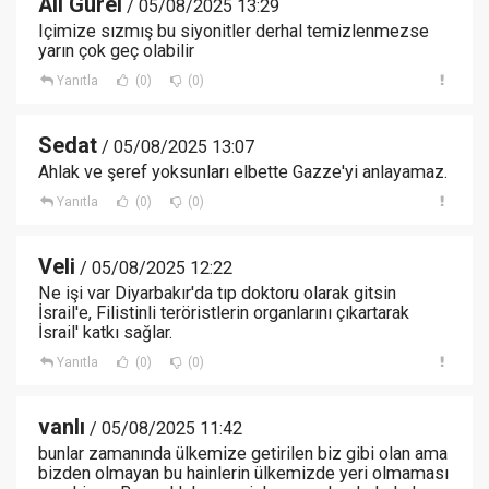
Ali Gürel
/ 05/08/2025 13:29
Içimize sızmış bu siyonitler derhal temizlenmezse
yarın çok geç olabilir
Yanıtla
(0)
(0)
Sedat
/ 05/08/2025 13:07
Ahlak ve şeref yoksunları elbette Gazze'yi anlayamaz.
Yanıtla
(0)
(0)
Veli
/ 05/08/2025 12:22
Ne işi var Diyarbakır'da tıp doktoru olarak gitsin
İsrail'e, Filistinli teröristlerin organlarını çıkartarak
İsrail' katkı sağlar.
Yanıtla
(0)
(0)
vanlı
/ 05/08/2025 11:42
bunlar zamanında ülkemize getirilen biz gibi olan ama
bizden olmayan bu hainlerin ülkemizde yeri olmaması