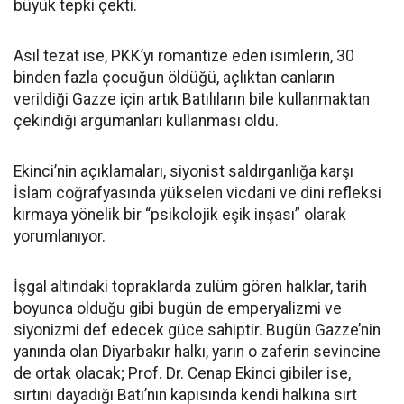
büyük tepki çekti.
Asıl tezat ise, PKK’yı romantize eden isimlerin, 30
binden fazla çocuğun öldüğü, açlıktan canların
verildiği Gazze için artık Batılıların bile kullanmaktan
çekindiği argümanları kullanması oldu.
Ekinci’nin açıklamaları, siyonist saldırganlığa karşı
İslam coğrafyasında yükselen vicdani ve dini refleksi
kırmaya yönelik bir “psikolojik eşik inşası” olarak
yorumlanıyor.
İşgal altındaki topraklarda zulüm gören halklar, tarih
boyunca olduğu gibi bugün de emperyalizmi ve
siyonizmi def edecek güce sahiptir. Bugün Gazze’nin
yanında olan Diyarbakır halkı, yarın o zaferin sevincine
de ortak olacak; Prof. Dr. Cenap Ekinci gibiler ise,
sırtını dayadığı Batı’nın kapısında kendi halkına sırt